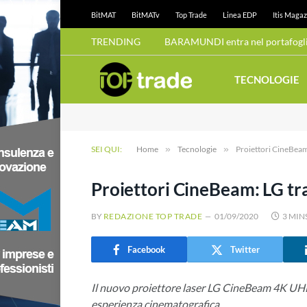
BitMAT
BitMATv
Top Trade
Linea EDP
Itis Magaz
TRENDING
BARAMUNDI entra nel portafoglio
TECNOLOGIE
SEI QUI:
Home
»
Tecnologie
»
Proiettori CineBeam
Proiettori CineBeam: LG tr
BY
REDAZIONE TOP TRADE
01/09/2020
3 MIN
Facebook
Twitter
Il nuovo proiettore laser LG CineBeam 4K UHD 
esperienza cinematografica