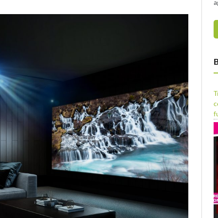
a
B
T
c
f