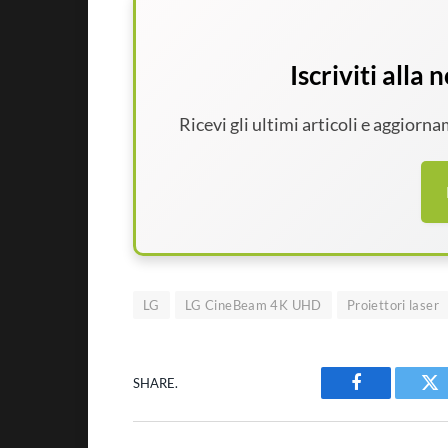
Iscriviti alla
Ricevi gli ultimi articoli e aggiorn
LG
LG CineBeam 4K UHD
Proiettori laser
SHARE.
Facebook
Tw