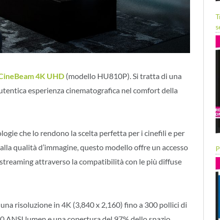
T
s
 CineBeam 4K UHD
(modello HU810P). Si tratta di una
autentica esperienza cinematografica nel comfort della
ogie che lo rendono la scelta perfetta per i cinefili e per
e alla qualità d’immagine, questo modello offre un accesso
P
i streaming attraverso la compatibilità con le più diffuse
a risoluzione in 4K (3,840 x 2,160) fino a 300 pollici di
700 ANSI lumen e una copertura del 97% dello spazio