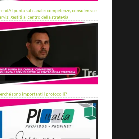
rendAI punta sul canale: competenze, consulenza e
ervizi gestiti al centro della strategia
erché sono importanti i protocolli?