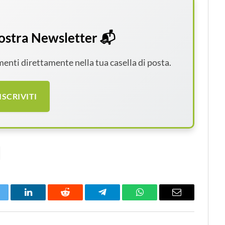
 nostra Newsletter 📬
amenti direttamente nella tua casella di posta.
ISCRIVITI
itter
LinkedIn
Reddit
Telegram
WhatsApp
Email