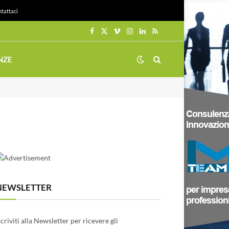
tattaci
Facebook
X
Vimeo
Instagram
LinkedIn
RSS
(Twitter)
NZE
NEWSLETTER
scriviti alla Newsletter per ricevere gli