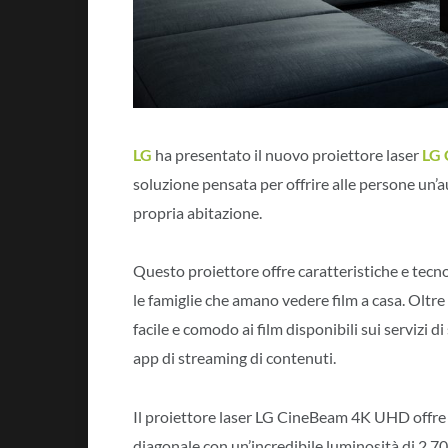
LG
ha presentato il nuovo proiettore laser
LG
soluzione pensata per offrire alle persone un’
propria abitazione.
Questo proiettore offre caratteristiche e tecnol
le famiglie che amano vedere film a casa. Oltr
facile e comodo ai film disponibili sui servizi d
app di streaming di contenuti.
Il proiettore laser LG CineBeam 4K UHD offre un
diagonale con un’incredibile luminosità di 2.