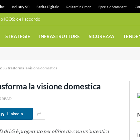
ine
Industry 5.0
Sanità Digitale
ReStart in Green
Speciale Stampanti
Con
 ICOS: c’è l’accordo
STRATEGIE
INFRASTRUTTURE
SICUREZZA
TENDE
: LG trasforma la visione domestica
asforma la visione domestica
S READ
LinkedIn
di LG è progettato per offrire da casa un’autentica
I