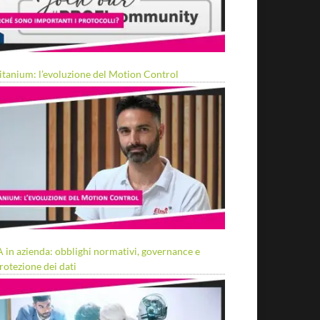
itanium: l’evoluzione del Motion Control
A in azienda: obblighi normativi, governance e
rotezione dei dati