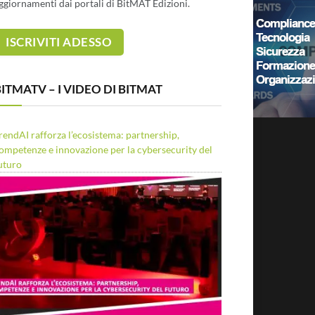
ggiornamenti dai portali di BitMAT Edizioni.
ITMATV – I VIDEO DI BITMAT
rendAI rafforza l’ecosistema: partnership,
ompetenze e innovazione per la cybersecurity del
uturo