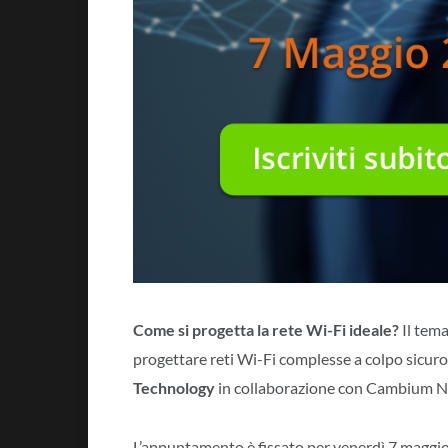
Come si progetta la rete Wi-Fi ideale?
Il tema
progettare reti Wi-Fi complesse a colpo sicur
Technology
in collaborazione con Cambium N
L’appuntamento è fissato per venerdì 7 maggio 