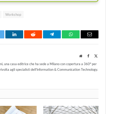
Workshop
itter
LinkedIn
Reddit
Telegram
WhatsApp
Email
Website
Facebook
X
(Twitter)
ni, una casa editrice che ha sede a Milano con copertura a 360° per
ivolta agli specialisti dell'lnformation & Communication Technology.