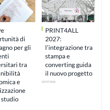
ve
PRINT4ALL
tunità di
2027:
gno per gli
l’integrazione tra
enti
stampa e
rsitari tra
converting guida
nibilità
il nuovo progetto
omica e
02/07/2026
izzazione
 studio