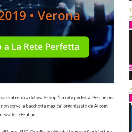
T
s
P
 sarà al centro del workshop “La rete perfetta. Perché per
o non serve la bacchetta magica” organizzato da
Aikom
etworks e Ekahau.
all’Hotel SHG Catullo, in viale del Lavoro a San Martino