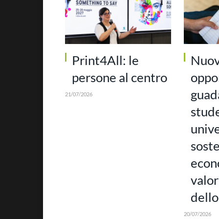
Print4All: le
Nuo
persone al centro
oppor
guada
21/07/2026
stud
unive
soste
econ
valor
dello
20/07/2026