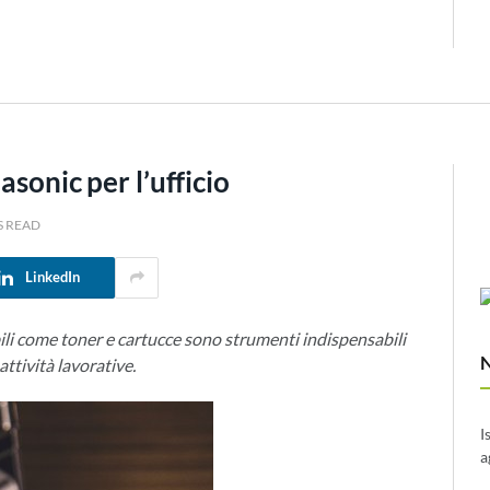
asonic per l’ufficio
S READ
LinkedIn
abili come toner e cartucce sono strumenti indispensabili
ttività lavorative.
I
a