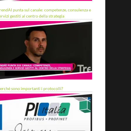
rendAI punta sul canale: competenze, consulenza e
ervizi gestiti al centro della strategia
erché sono importanti i protocolli?