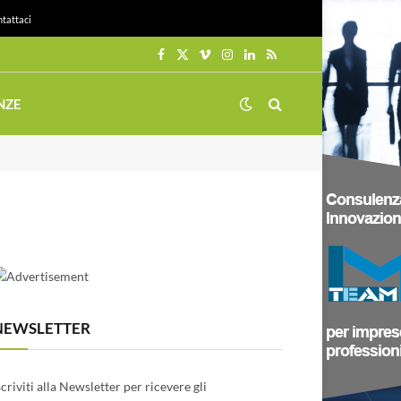
tattaci
Facebook
X
Vimeo
Instagram
LinkedIn
RSS
(Twitter)
NZE
NEWSLETTER
scriviti alla Newsletter per ricevere gli