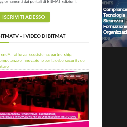
ggiornamenti dai portali di BitMAT Edizioni.
ITMATV – I VIDEO DI BITMAT
rendAI rafforza l’ecosistema: partnership,
ompetenze e innovazione per la cybersecurity del
uturo