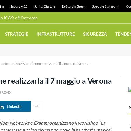
ine
Industry 5.0
Sanità Digitale
ReStart in Green
Speciale Stampanti
Con
 ICOS: c’è l’accordo
STRATEGIE
INFRASTRUTTURE
SICUREZZA
TENDE
a rete perfetta? Scopri come realizzarla il 7 maggio a Verona
me realizzarla il 7 maggio a Verona
S READ
LinkedIn
bium Networks e Ekahau organizzano il workshop “La
I
i complesse a colpo sicuro non serve la bacchetta magica”