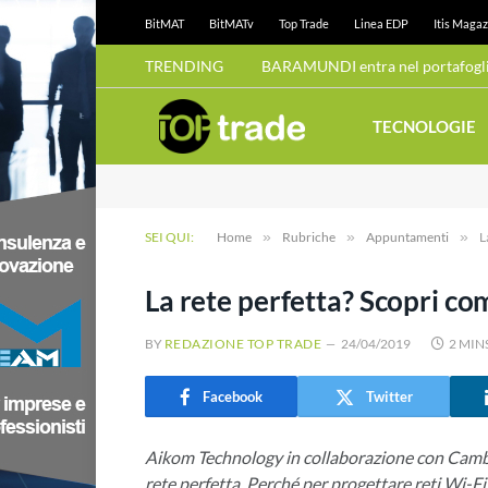
BitMAT
BitMATv
Top Trade
Linea EDP
Itis Magaz
TRENDING
BARAMUNDI entra nel portafoglio
TECNOLOGIE
SEI QUI:
Home
»
Rubriche
»
Appuntamenti
»
L
La rete perfetta? Scopri co
BY
REDAZIONE TOP TRADE
24/04/2019
2 MIN
Facebook
Twitter
Aikom Technology in collaborazione con Cam
rete perfetta. Perché per progettare reti Wi-F