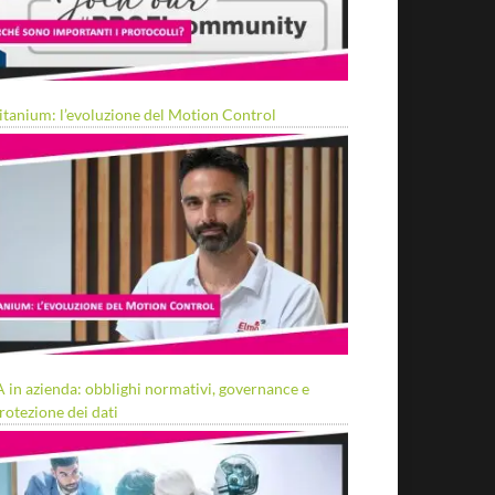
itanium: l’evoluzione del Motion Control
A in azienda: obblighi normativi, governance e
rotezione dei dati