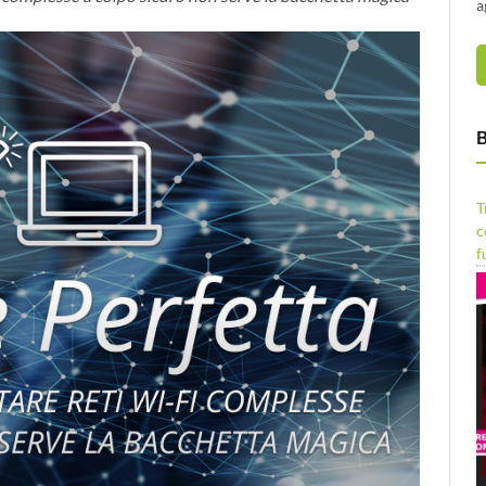
a
B
T
c
f