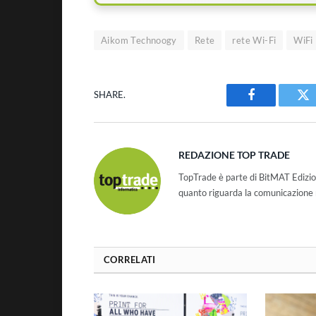
Aikom Technoogy
Rete
rete Wi-Fi
WiFi
SHARE.
Facebook
Tw
REDAZIONE TOP TRADE
TopTrade è parte di BitMAT Edizio
quanto riguarda la comunicazione r
CORRELATI