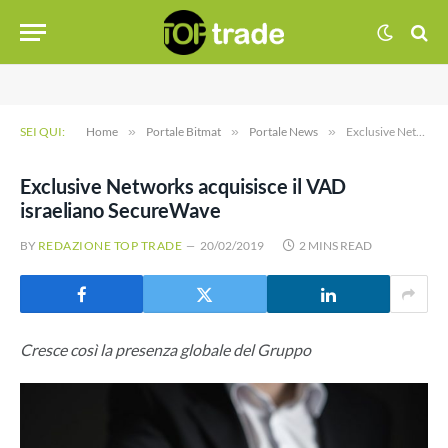
SEI QUI:
Home
»
Portale Bitmat
»
Portale News
»
Exclusive Networks acquisisce il VAD israeliano SecureWave
Exclusive Networks acquisisce il VAD
israeliano SecureWave
BY
REDAZIONE TOP TRADE
20/02/2019
2 MINS READ
Cresce così la presenza globale del Gruppo