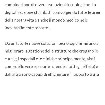
combinazione di diverse soluzioni tecnologiche. La
digitalizzazione sta infatti coinvolgendo tutte le aree
della nostra vita e anche il mondo medico ne è
inevitabilmente toccato.
Da un lato, le nuove soluzioni tecnologiche mirano a
migliorare la gestione delle strutture che erogano le
cure (gli ospedali e le cliniche principalmente, visti
come delle vere e proprie aziende a tutti gli effetti) e
dall’altro sono capaci di efficientare il rapporto tra la
forza lavoro degli istituti e i pazienti, fornendo
strumenti sempre meno invasivi, più vantaggiosi e
più efficaci (ad esempio nelle operazioni, nello