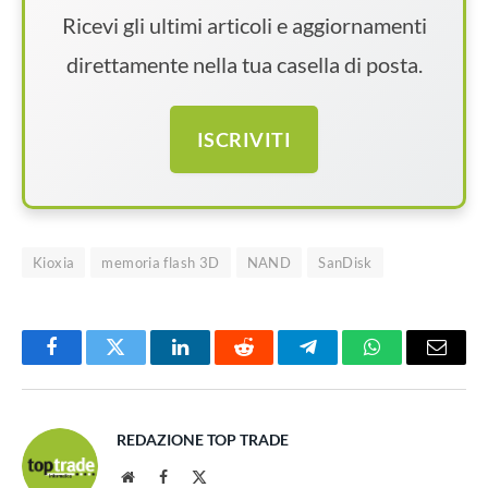
Ricevi gli ultimi articoli e aggiornamenti
direttamente nella tua casella di posta.
ISCRIVITI
Kioxia
memoria flash 3D
NAND
SanDisk
Facebook
Twitter
LinkedIn
Reddit
Telegram
WhatsApp
Email
REDAZIONE TOP TRADE
Website
Facebook
X