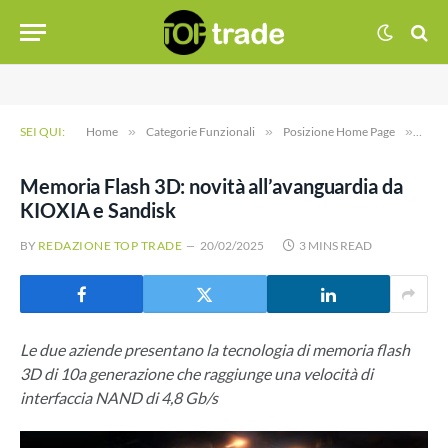
SEI QUI:
Home
»
Categorie Funzionali
»
Posizione Home Page
»
Memo
Memoria Flash 3D: novità all’avanguardia da
KIOXIA e Sandisk
BY
REDAZIONE TOP TRADE
20/02/2025
3 MINS READ
Le due aziende presentano la tecnologia di memoria flash
3D di 10a generazione che raggiunge una velocità di
interfaccia NAND di 4,8 Gb/s