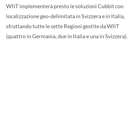
WIIT implementerà presto le soluzioni Cubbit con
localizzazione geo-delimitata in Svizzera e in Italia,
sfruttando tutte le sette Regioni gestite da WIIT
(quattro in Germania, due in Italia e una in Svizzera).
Le Business Alliance Partnerships consentono ai
partner di implementare il DS3 Composer di Cubbit
nelle proprie infrastrutture In questo modo, i
partner possono poi offrire a rivenditori e clienti
finali una soluzione di cloud storage geo-
distribuito in uno o più paesi specifici. Grazie a
questa partnership, WIIT sarà in grado di fornire, in
pochi minuti, un cloud storage S3 completamente