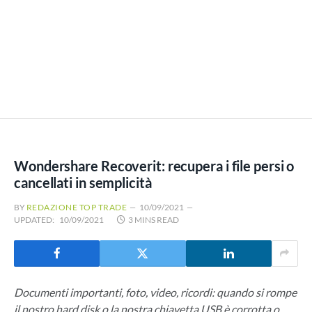
Wondershare Recoverit: recupera i file persi o
cancellati in semplicità
BY
REDAZIONE TOP TRADE
10/09/2021
UPDATED:
10/09/2021
3 MINS READ
Documenti importanti, foto, video, ricordi: quando si rompe
il nostro hard disk o la nostra chiavetta USB è corrotta o