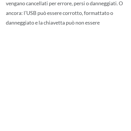
vengano cancellati per errore, persi o danneggiati. O
ancora: l’USB può essere corrotto, formattato o
danneggiato e la chiavetta può non essere
riconosciuta. Ma come effettuare il recupero dati da
una chiavetta o USB? O da una scheda danneggiata?
Come recuperare i file cancellati da una SD card?
Wondershare Recoverit recupera i file con
semplicità
Oggi tutto questo non solo è spesso possibile, ma
addirittura semplice se si hanno a disposizione gli
strumenti corretti.