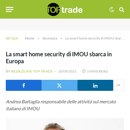
SEI QUI:
Home
»
Sicurezza
»
La smart home security di IMOU sbarca in Europa
La smart home security di IMOU sbarca in
Europa
BY
REDAZIONE TOP TRADE
10/09/2021
3 MINS READ
Andrea Battaglia responsabile delle attività sul mercato
italiano di IMOU