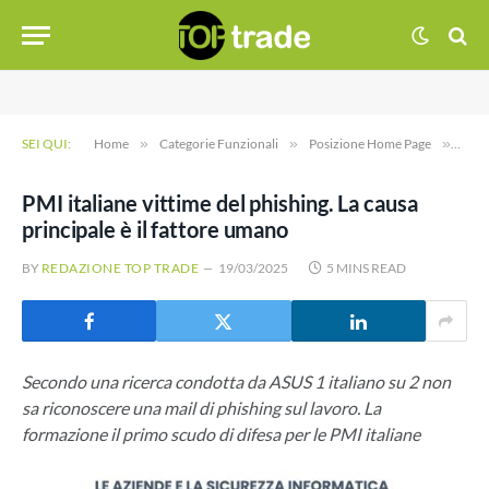
SEI QUI:
Home
»
Categorie Funzionali
»
Posizione Home Page
»
PMI i
PMI italiane vittime del phishing. La causa
principale è il fattore umano
BY
REDAZIONE TOP TRADE
19/03/2025
5 MINS READ
Secondo una ricerca condotta da ASUS 1 italiano su 2 non
sa riconoscere una mail di phishing sul lavoro. La
formazione il primo scudo di difesa per le PMI italiane