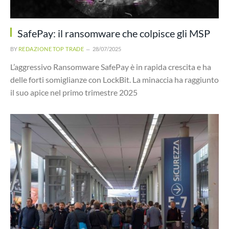
SafePay: il ransomware che colpisce gli MSP
BY
REDAZIONE TOP TRADE
28/07/2025
L’aggressivo Ransomware SafePay è in rapida crescita e ha
delle forti somiglianze con LockBit. La minaccia ha raggiunto
il suo apice nel primo trimestre 2025