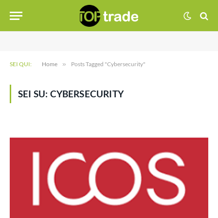
SEI QUI:
Home
»
Posts Tagged "Cybersecurity"
SEI SU:
CYBERSECURITY