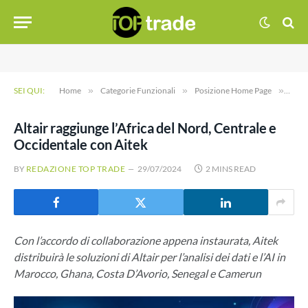
SEI QUI:
Home
»
Categorie Funzionali
»
Posizione Home Page
»
Alta
Altair raggiunge l’Africa del Nord, Centrale e
Occidentale con Aitek
BY
REDAZIONE TOP TRADE
29/07/2024
2 MINS READ
Con l’accordo di collaborazione appena instaurata, Aitek
distribuirà le soluzioni di Altair per l’analisi dei dati e l’AI in
Marocco, Ghana, Costa D’Avorio, Senegal e Camerun