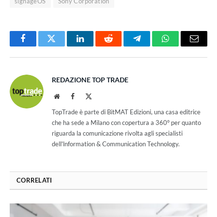
signageOS
Sony Corporation
Facebook
Twitter
LinkedIn
Reddit
Telegram
WhatsApp
Email
REDAZIONE TOP TRADE
Website
Facebook
X
(Twitter)
TopTrade è parte di BitMAT Edizioni, una casa editrice
che ha sede a Milano con copertura a 360° per quanto
riguarda la comunicazione rivolta agli specialisti
dell'lnformation & Communication Technology.
CORRELATI