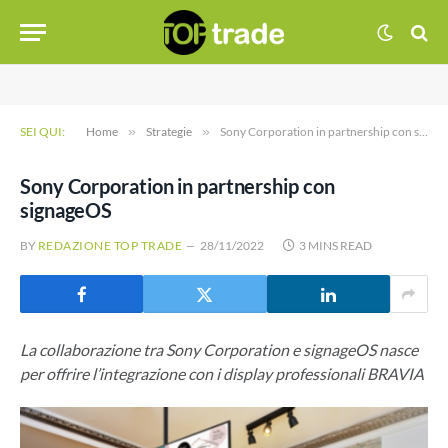
SEI QUI:
Home
»
Strategie
»
Sony Corporation in partnership con signageOS
Sony Corporation in partnership con
signageOS
BY
REDAZIONE TOP TRADE
28/11/2022
3 MINS READ
La collaborazione tra Sony Corporation e signageOS nasce
per offrire l’integrazione con i display professionali BRAVIA