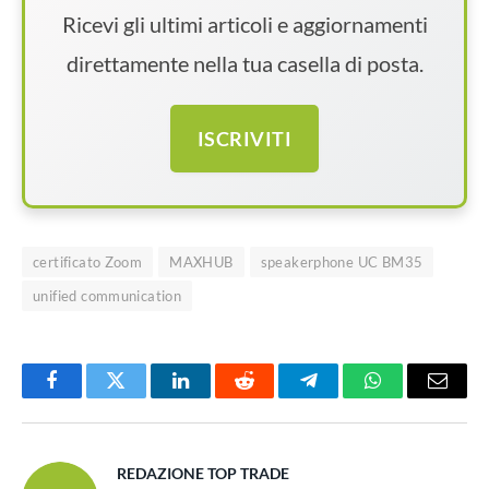
Ricevi gli ultimi articoli e aggiornamenti
direttamente nella tua casella di posta.
ISCRIVITI
certificato Zoom
MAXHUB
speakerphone UC BM35
unified communication
Facebook
Twitter
LinkedIn
Reddit
Telegram
WhatsApp
Email
REDAZIONE TOP TRADE