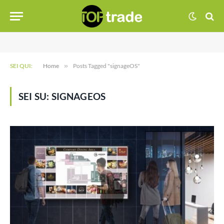
SEI QUI:
Home
»
Posts Tagged "signageOS"
SEI SU:
SIGNAGEOS