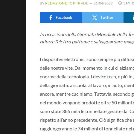
BY
REDAZIONE TOP TRADE
21/04/2022
3 MIN
Facebook
Twitter
In occasione della Giornata Mondiale della Ter
ridurre l’elettro pattume e salvaguardare mag
I dispositivi elettronici sono sempre più diffus
delle nostre vite. Dal momento in cui ci alzia
enorme della tecnologia. I device tech, e più 
della giornata: a scuola, al lavoro, in auto, me
ancora, mentre cuciniamo. Tuttavia, secondo g
nel mondo vengono prodotte oltre 50 milioni di t
sono state 385 mila le tonnellate gestite dal
rispetto all’anno precedente. Ciò significa che se
raggiungeranno le 74 milioni di tonnellate ne