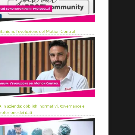
itanium: l’evoluzione del Motion Control
A in azienda: obblighi normativi, governance e
rotezione dei dati