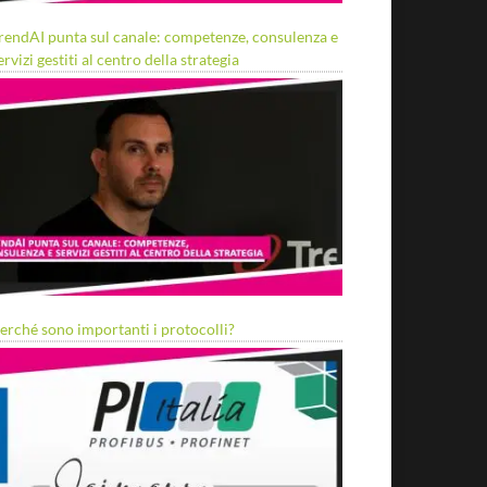
rendAI punta sul canale: competenze, consulenza e
ervizi gestiti al centro della strategia
erché sono importanti i protocolli?