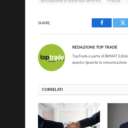
distribuzione di materiale elettrico
Francia
SHARE.
Facebook
Tw
REDAZIONE TOP TRADE
TopTrade è parte di BitMAT Edizio
quanto riguarda la comunicazione r
CORRELATI