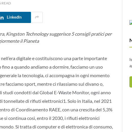
S READ
LinkedIn
ra, Kingston Technology suggerisce 5 consigli pratici per
giormente il Pianeta
i nell’era digitale e costituiscono una parte importante
I
a
mo fino a quando andiamo a dormire, facciamo un uso
in generale la tecnologia, ci accompagna in ogni momento
ntre facciamo sport, mentre ci rilassiamo sul divano o,
li studi condotti dal Global E-Waste Monitor, ogni anno
onnellate di rifiuti elettronici1. Solo in Italia, nel 2021
 Centro di Coordinamento RAEE, con una crescita del 5,3%
 si continua così, entro il 2030, i rifiuti elettronici
l mondo
.
Si tratta di computer e di elettronica di consumo,