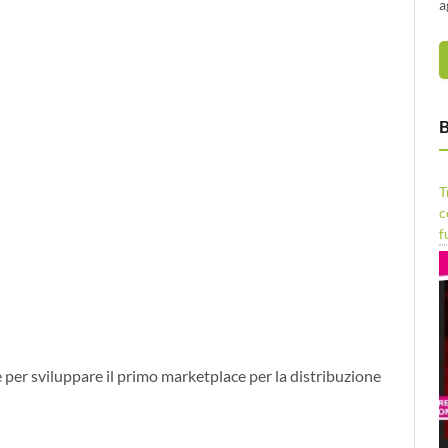
a
B
T
c
f
per sviluppare il primo marketplace per la distribuzione