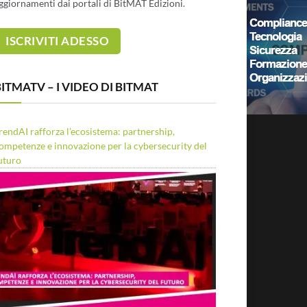
ggiornamenti dai portali di BitMAT Edizioni.
ITMATV – I VIDEO DI BITMAT
rendAI rafforza l’ecosistema: partnership,
ompetenze e innovazione per la cybersecurity del
uturo