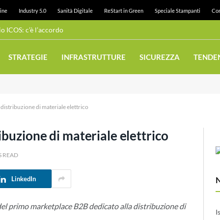
ine
Industry 5.0
Sanità Digitale
ReStart in Green
Speciale Stampanti
Con
 ICOS: c’è l’accordo
STRATEGIE
INFRASTRUTTURE
SICUREZZA
TENDE
distribuzione di materiale elettrico
ibuzione di materiale elettrico
S READ
LinkedIn
del primo marketplace B2B dedicato alla distribuzione di
I