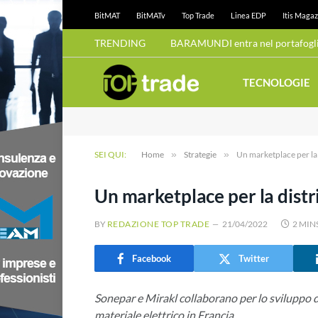
BitMAT
BitMATv
Top Trade
Linea EDP
Itis Magaz
TRENDING
BARAMUNDI entra nel portafoglio
TECNOLOGIE
SEI QUI:
Home
»
Strategie
»
Un marketplace per la 
Un marketplace per la distr
BY
REDAZIONE TOP TRADE
21/04/2022
2 MIN
Facebook
Twitter
Sonepar e Mirakl collaborano per lo sviluppo 
materiale elettrico in Francia