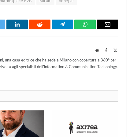
marketplace B2B
Mirakl
Sonepar
itter
LinkedIn
Reddit
Telegram
WhatsApp
Email
Website
Facebook
X
(Twitter)
ni, una casa editrice che ha sede a Milano con copertura a 360° per
ivolta agli specialisti dell'lnformation & Communication Technology.