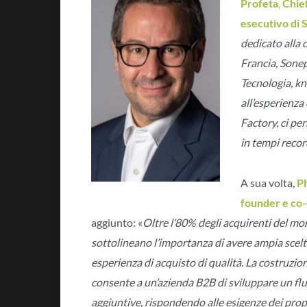
Profeta
,
Chief
esecutivo di 
dedicato alla d
Francia, Sone
Tecnologia, kn
all’esperienza
Factory, ci p
in tempi reco
A sua volta,
Ph
founder e co
aggiunto: «
Oltre l’80% degli acquirenti del m
sottolineano l’importanza di avere ampia scel
esperienza di acquisto di qualità. La costruzi
consente a un’azienda B2B di sviluppare un flu
aggiuntive, rispondendo alle esigenze dei propri