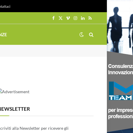
tattaci
Facebook
X
Vimeo
Instagram
LinkedIn
RSS
(Twitter)
NZE
NEWSLETTER
scriviti alla Newsletter per ricevere gli