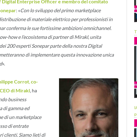
 Digital Enterprise Officer e membro del comitato
Sonepar
: «
Con lo sviluppo del primo marketplace
istribuzione di materiale elettrico per professionisti in
par conferma le sue fortissime ambizioni omnichannel.
T
ow-how e l’ecosistema di partner di Mirakl, unita
 dei 200 esperti Sonepar parte della nostra Digital
ermetteranno di implementare questa innovazione unica
rd
».
ilippe Corrot
,
co-
-CEO di Mirakl
, ha
ondo business
I
ta di gamma ed
p
one di un marketplace
sso di entrate
 clienti. Siamo lieti di