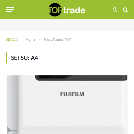
SEI QUI:
Home
»
Posts Tagged "A4"
SEI SU:
A4