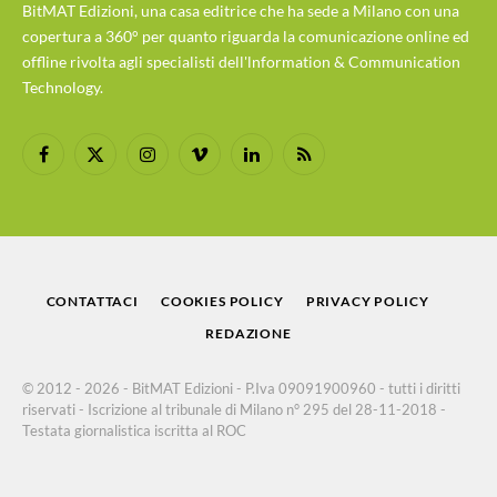
BitMAT Edizioni, una casa editrice che ha sede a Milano con una
copertura a 360° per quanto riguarda la comunicazione online ed
offline rivolta agli specialisti dell'lnformation & Communication
Technology.
Facebook
X
Instagram
Vimeo
LinkedIn
RSS
(Twitter)
CONTATTACI
COOKIES POLICY
PRIVACY POLICY
REDAZIONE
© 2012 - 2026 - BitMAT Edizioni - P.Iva 09091900960 - tutti i diritti
riservati - Iscrizione al tribunale di Milano n° 295 del 28-11-2018 -
Testata giornalistica iscritta al ROC