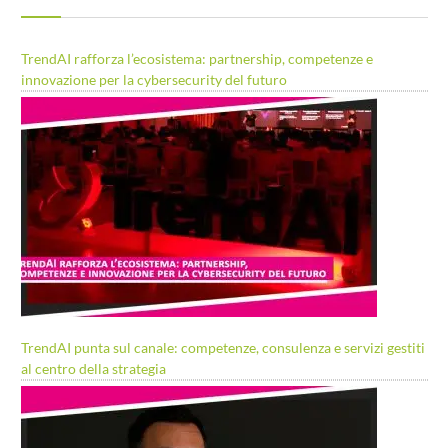
TrendAI rafforza l’ecosistema: partnership, competenze e
innovazione per la cybersecurity del futuro
TrendAI punta sul canale: competenze, consulenza e servizi gestiti
al centro della strategia