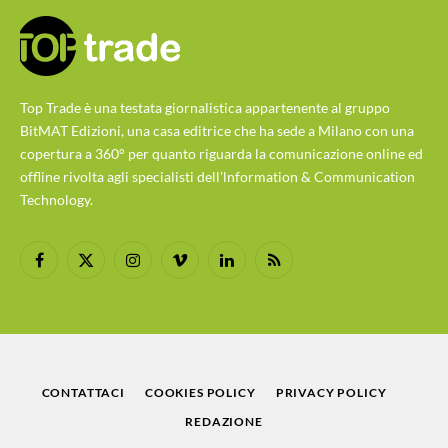
Top Trade è una testata giornalistica appartenente al gruppo
BitMAT Edizioni, una casa editrice che ha sede a Milano con una
copertura a 360° per quanto riguarda la comunicazione online ed
offline rivolta agli specialisti dell'lnformation & Communication
Technology.
Facebook
X
Instagram
Vimeo
LinkedIn
RSS
(Twitter)
CONTATTACI
COOKIES POLICY
PRIVACY POLICY
REDAZIONE