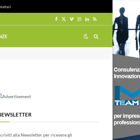
tattaci
Facebook
X
Vimeo
Instagram
LinkedIn
RSS
(Twitter)
NZE
NEWSLETTER
scriviti alla Newsletter per ricevere gli