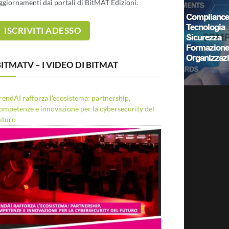
ggiornamenti dai portali di BitMAT Edizioni.
ITMATV – I VIDEO DI BITMAT
rendAI rafforza l’ecosistema: partnership,
ompetenze e innovazione per la cybersecurity del
uturo