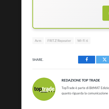
Avm
FRITZ!Repeater
Wi-Fi 6
SHARE.
Facebook
Tw
REDAZIONE TOP TRADE
TopTrade è parte di BitMAT Edizio
quanto riguarda la comunicazione r