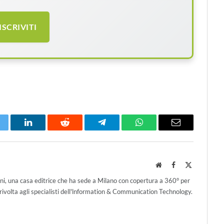
ISCRIVITI
itter
LinkedIn
Reddit
Telegram
WhatsApp
Email
Website
Facebook
X
(Twitter)
ni, una casa editrice che ha sede a Milano con copertura a 360° per
ivolta agli specialisti dell'lnformation & Communication Technology.