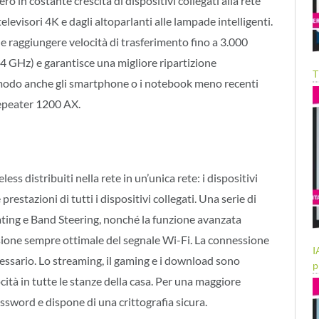
 in costante crescita di dispositivi collegati alla rete
elevisori 4K e dagli altoparlanti alle lampade intelligenti.
le raggiungere velocità di trasferimento fino a 3.000
4 GHz) e garantisce una migliore ripartizione
T
 modo anche gli smartphone o i notebook meno recenti
Repeater 1200 AX.
ss distribuiti nella rete in un’unica rete: i dispositivi
estazioni di tutti i dispositivi collegati. Una serie di
ting e Band Steering, nonché la funzione avanzata
ione sempre ottimale del segnale Wi-Fi. La connessione
I
cessario. Lo streaming, il gaming e i download sono
p
cità in tutte le stanze della casa. Per una maggiore
assword e dispone di una crittografia sicura.