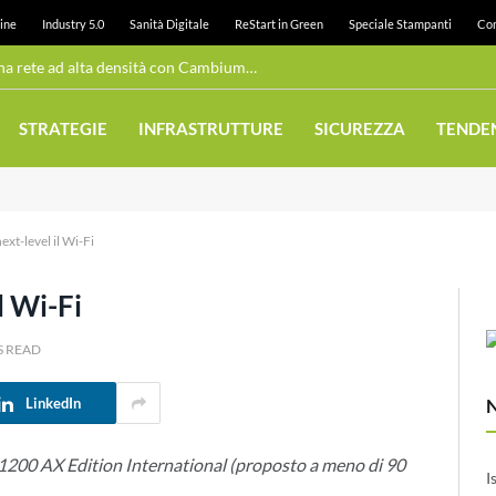
ine
Industry 5.0
Sanità Digitale
ReStart in Green
Speciale Stampanti
Con
Wi-Fi pubblico: Juneau realizza una rete ad alta densità con Cambium Networks
STRATEGIE
INFRASTRUTTURE
SICUREZZA
TENDE
xt-level il Wi-Fi
l Wi-Fi
S READ
LinkedIn
200 AX Edition International (proposto a meno di 90
I