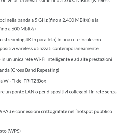
on velocità elevatissime fino a 3.000 MBit/s (wireless
oci nella banda a 5 GHz (fino a 2.400 MBit/s) e la
fino a 600 Mbit/s)
o streaming 4K in parallelo) in una rete locale con
spositivi wireless utilizzati contemporaneamente
in un’unica rete Wi-Fi intelligente e ad alte prestazioni
 banda (Cross Band Repeating)
fia Wi-Fi del FRITZ!Box
re un ponte LAN o per dispositivi collegabili in rete senza
WPA3 e connessioni crittografate nell’hotspot pubblico
tasto (WPS)