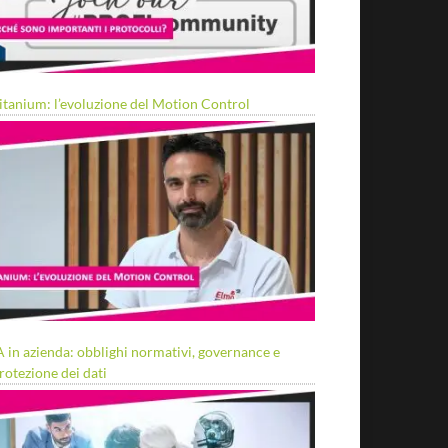
itanium: l’evoluzione del Motion Control
A in azienda: obblighi normativi, governance e
rotezione dei dati