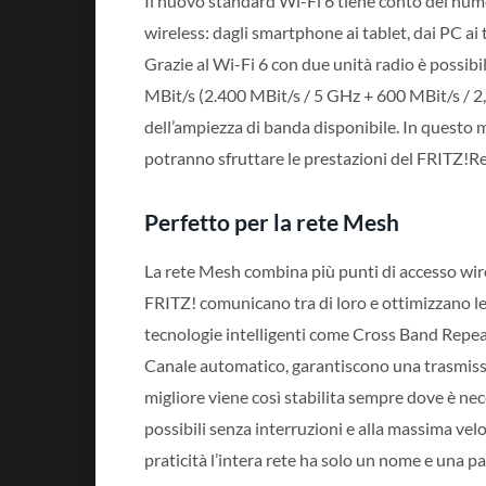
Il nuovo standard Wi-Fi 6 tiene conto del numero
wireless: dagli smartphone ai tablet, dai PC ai t
Grazie al Wi-Fi 6 con due unità radio è possibi
MBit/s (2.400 MBit/s / 5 GHz + 600 MBit/s / 2,
dell’ampiezza di banda disponibile. In questo
potranno sfruttare le prestazioni del FRITZ!
Perfetto per la rete Mesh
La rete Mesh combina più punti di accesso wirele
FRITZ! comunicano tra di loro e ottimizzano le pr
tecnologie intelligenti come Cross Band Repea
Canale automatico, garantiscono una trasmiss
migliore viene così stabilita sempre dove è ne
possibili senza interruzioni e alla massima velo
praticità l’intera rete ha solo un nome e una p