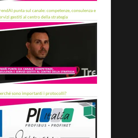
rendAI punta sul canale: competenze, consulenza e
ervizi gestiti al centro della strategia
erché sono importanti i protocolli?