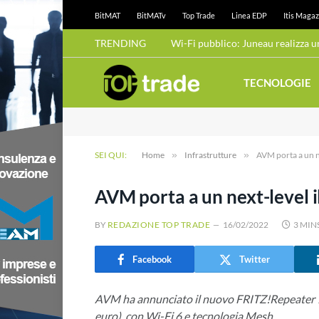
BitMAT
BitMATv
Top Trade
Linea EDP
Itis Magaz
TRENDING
TECNOLOGIE
SEI QUI:
Home
»
Infrastrutture
»
AVM porta a un ne
AVM porta a un next-level i
BY
REDAZIONE TOP TRADE
16/02/2022
3 MIN
Facebook
Twitter
AVM ha annunciato il nuovo FRITZ!Repeater 1
euro), con Wi-Fi 6 e tecnologia Mesh