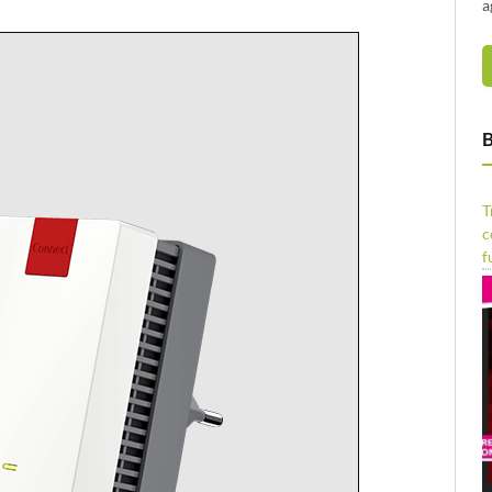
a
B
T
c
f