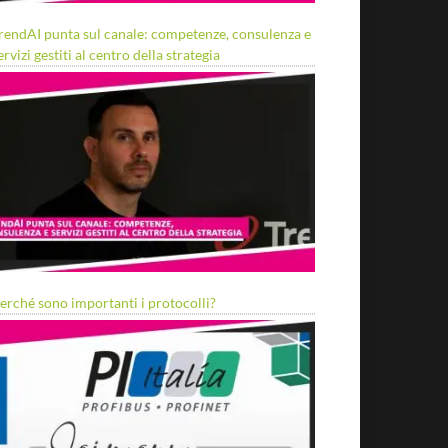
rendAI punta sul canale: competenze, consulenza e
ervizi gestiti al centro della strategia
erché sono importanti i protocolli?