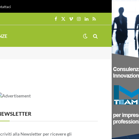
tattaci
Facebook
X
Vimeo
Instagram
LinkedIn
RSS
(Twitter)
NZE
NEWSLETTER
scriviti alla Newsletter per ricevere gli