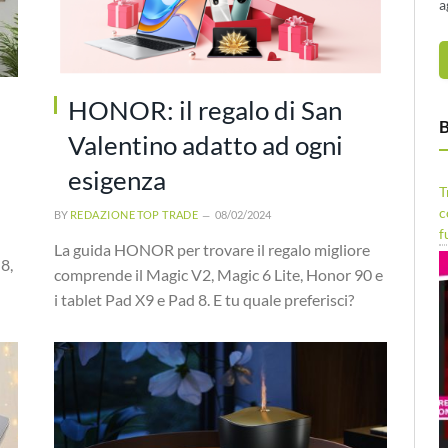
a
HONOR: il regalo di San
B
Valentino adatto ad ogni
esigenza
T
c
BY
REDAZIONE TOP TRADE
08/02/2024
f
La guida HONOR per trovare il regalo migliore
8,
comprende il Magic V2, Magic 6 Lite, Honor 90 e
i tablet Pad X9 e Pad 8. E tu quale preferisci?