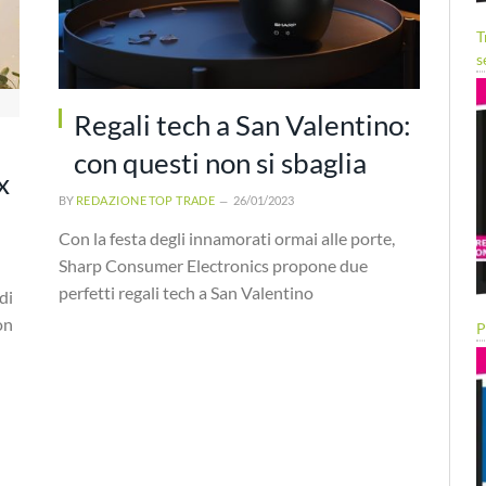
T
s
Regali tech a San Valentino:
con questi non si sbaglia
x
BY
REDAZIONE TOP TRADE
26/01/2023
Con la festa degli innamorati ormai alle porte,
Sharp Consumer Electronics propone due
perfetti regali tech a San Valentino
di
on
P