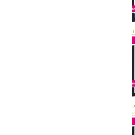
T
I
p