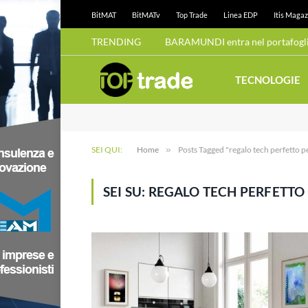
BitMAT
BitMATv
Top Trade
Linea EDP
Itis Magaz
TRENDING
BARAMUNDI entra nel portafoglio
TECNOLOGIE
SEI QUI:
Home
»
Posts Tagged "regalo tech perfetto p
SEI SU:
REGALO TECH PERFETTO 