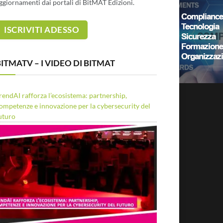
ggiornamenti dai portali di BitMAT Edizioni.
ITMATV – I VIDEO DI BITMAT
rendAI rafforza l’ecosistema: partnership,
ompetenze e innovazione per la cybersecurity del
uturo