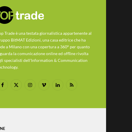
op Trade è una testata giornalistica appartenente al
ruppo BitMAT Edizioni, una casa editrice che ha
ede a Milano con una copertura a 360° per quanto
iguarda la comunicazione online ed offline rivolta
gli specialisti dell'lnformation & Communication
echnology.
Facebook
X
Instagram
Vimeo
LinkedIn
RSS
(Twitter)
ONE