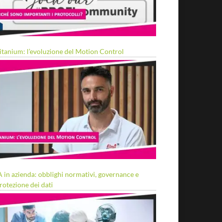
itanium: l’evoluzione del Motion Control
A in azienda: obblighi normativi, governance e
rotezione dei dati