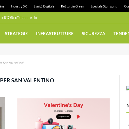
ine
Industry 5.0
Sanità Digitale
ReStart in Green
Speciale Stampanti
Con
 ICOS: c’è l’accordo
STRATEGIE
INFRASTRUTTURE
SICUREZZA
TENDE
er San Valentino"
PER SAN VALENTINO
I