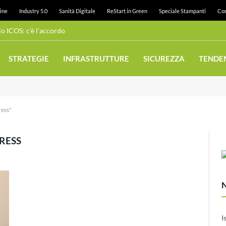
ine
Industry 5.0
Sanità Digitale
ReStart in Green
Speciale Stampanti
Con
 ICOS: c’è l’accordo
STRATEGIE
INFRASTRUTTURE
SICUREZZA
TENDE
ress"
RESS
I