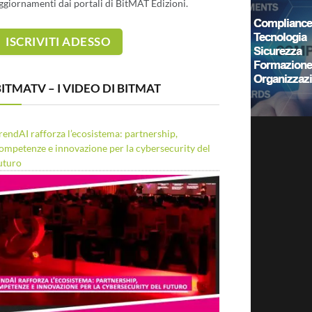
ggiornamenti dai portali di BitMAT Edizioni.
ITMATV – I VIDEO DI BITMAT
rendAI rafforza l’ecosistema: partnership,
ompetenze e innovazione per la cybersecurity del
uturo