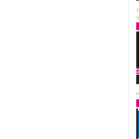
T
s
P