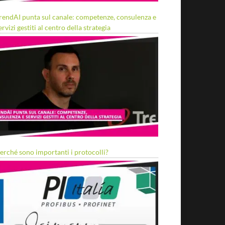
rendAI punta sul canale: competenze, consulenza e
ervizi gestiti al centro della strategia
erché sono importanti i protocolli?