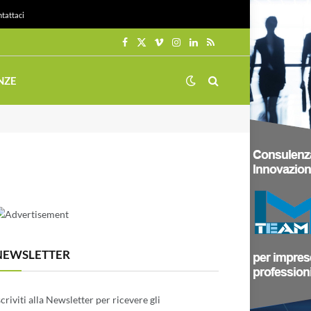
tattaci
Facebook
X
Vimeo
Instagram
LinkedIn
RSS
(Twitter)
NZE
NEWSLETTER
scriviti alla Newsletter per ricevere gli