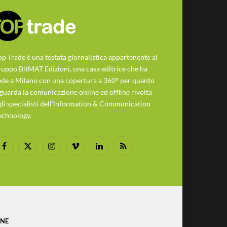
op Trade è una testata giornalistica appartenente al
ruppo BitMAT Edizioni, una casa editrice che ha
ede a Milano con una copertura a 360° per quanto
iguarda la comunicazione online ed offline rivolta
gli specialisti dell'lnformation & Communication
echnology.
Facebook
X
Instagram
Vimeo
LinkedIn
RSS
(Twitter)
ONE