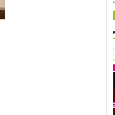
a
B
T
c
f