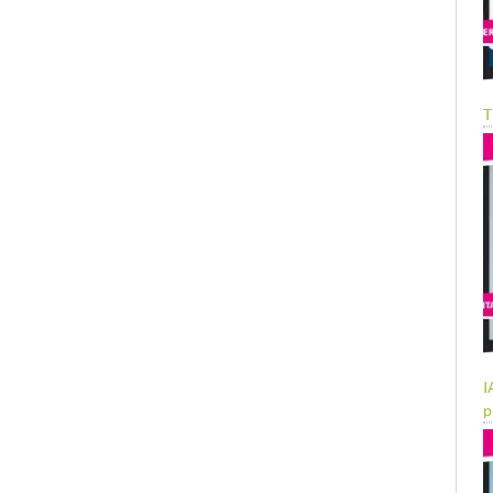
T
I
p