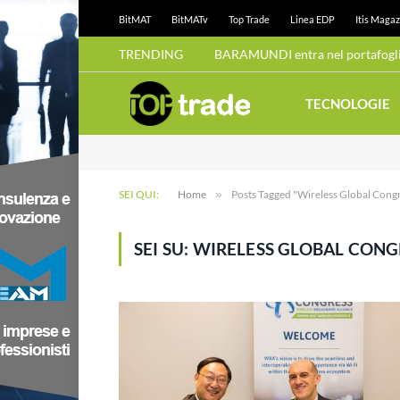
BitMAT
BitMATv
Top Trade
Linea EDP
Itis Magaz
TRENDING
BARAMUNDI entra nel portafoglio
TECNOLOGIE
SEI QUI:
Home
»
Posts Tagged "Wireless Global Cong
SEI SU:
WIRELESS GLOBAL CONG