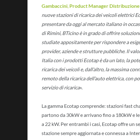
Gambaccini
,
Product Manager Distribuzione 
nuove stazioni di ricarica dei veicoli elettrici 
presentare da oggi al mercato italiano in occa
di Rimini, BTicino è in grado di offrire soluzio
studiate appositamente per rispondere a esige
provider, aziende e strutture pubbliche
.
Il val
Italia con i prodotti Ecotap è da un lato, la pot
ricarica dei veicoli e, dall’altro, la massima con
remoto della ricarica dell’auto elettrica, con pos
servizio di ricarica
».
La gamma Ecotap comprende: stazioni fast char
partono da 30kW e arrivano fino a 180kW e le st
a 22 kW. Per entrambi i casi, Ecotap offre un s
stazione sempre aggiornata e connessa a Interne