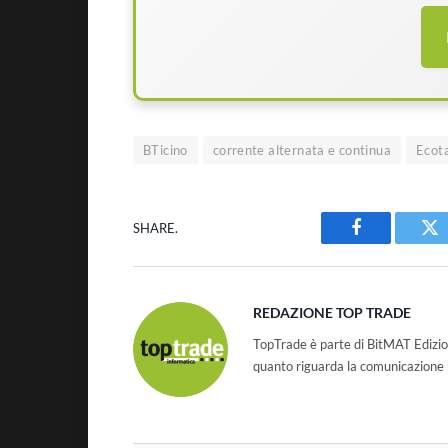
BTicino
corrente alternata e continua
Ecot
SHARE.
Facebook
Tw
REDAZIONE TOP TRADE
TopTrade è parte di BitMAT Edizio
quanto riguarda la comunicazione r