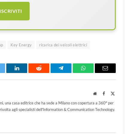
ISCRIVITI
ap
Key Energy
ricarica dei veicoli elettrici
itter
LinkedIn
Reddit
Telegram
WhatsApp
Email
Website
Facebook
X
(Twitter)
ni, una casa editrice che ha sede a Milano con copertura a 360° per
ivolta agli specialisti dell'lnformation & Communication Technology.