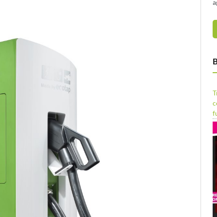
a
B
T
c
f