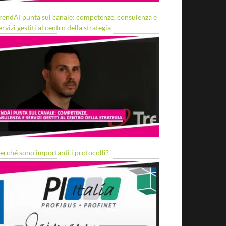
rendAI punta sul canale: competenze, consulenza e
ervizi gestiti al centro della strategia
erché sono importanti i protocolli?