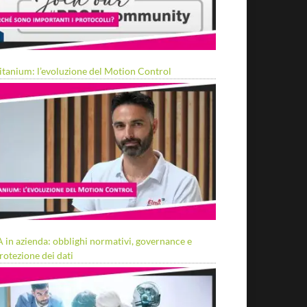
itanium: l’evoluzione del Motion Control
A in azienda: obblighi normativi, governance e
rotezione dei dati