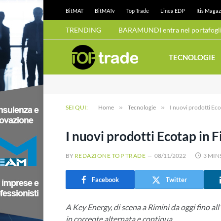
BitMAT
BitMATv
Top Trade
Linea EDP
Itis Magaz
TRENDING
BARAMUNDI entra nel portafoglio
TECNOLOGIE
SEI QUI:
Home
»
Tecnologie
»
I nuovi prodotti Eco
I nuovi prodotti Ecotap in F
BY
REDAZIONE TOP TRADE
08/11/2022
3 MIN
Facebook
Twitter
A Key Energy, di scena a Rimini da oggi fino a
in corrente alternata e continua