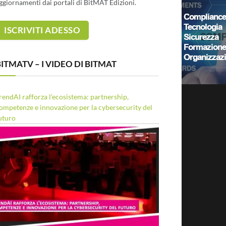
ggiornamenti dai portali di BitMAT Edizioni.
ITMATV – I VIDEO DI BITMAT
rendAI rafforza l’ecosistema: partnership,
ompetenze e innovazione per la cybersecurity del
uturo