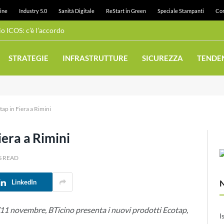
ine
Industry 5.0
Sanità Digitale
ReStart in Green
Speciale Stampanti
Con
 ICOS: c’è l’accordo
STRATEGIE
INFRASTRUTTURE
SICUREZZA
TENDE
tap in Fiera a Rimini
iera a Rimini
S READ
LinkedIn
ll’11 novembre, BTicino presenta i nuovi prodotti Ecotap,
I