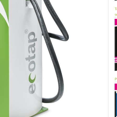
T
s
P