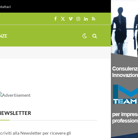
tattaci
Facebook
X
Vimeo
Instagram
LinkedIn
RSS
(Twitter)
NZE
NEWSLETTER
scriviti alla Newsletter per ricevere gli