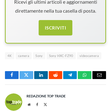
Ricevi gli ultimi articoli e aggiornamenti
direttamente nella tua casella di posta.
ISCRIVITI
4K
camera
Sony
Sony HXC-FZ90
videocamera
Facebook
Twitter
LinkedIn
Reddit
Telegram
WhatsApp
Email
REDAZIONE TOP TRADE
Website
Facebook
X
(Twitter)