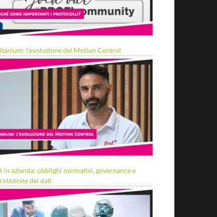
itanium: l’evoluzione del Motion Control
A in azienda: obblighi normativi, governance e
rotezione dei dati