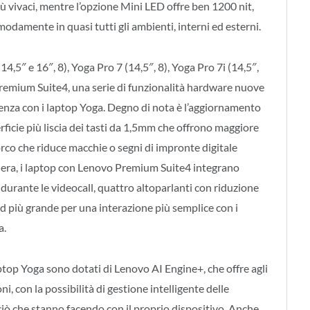
 vivaci, mentre l’opzione Mini LED offre ben 1200 nit,
odamente in quasi tutti gli ambienti, interni ed esterni.
4,5″ e 16″, 8), Yoga Pro 7 (14,5″, 8), Yoga Pro 7i (14,5″,
 Premium Suite4, una serie di funzionalità hardware nuove
ienza con i laptop Yoga. Degno di nota è l’aggiornamento
rficie più liscia dei tasti da 1,5mm che offrono maggiore
orco che riduce macchie o segni di impronte digitale
stiera, i laptop con Lenovo Premium Suite4 integrano
durante le videocall, quattro altoparlanti con riduzione
ad più grande per una interazione più semplice con i
a.
ptop Yoga sono dotati di Lenovo AI Engine+, che offre agli
i, con la possibilità di gestione intelligente delle
 ciò che stanno facendo con il proprio dispositivo. Anche