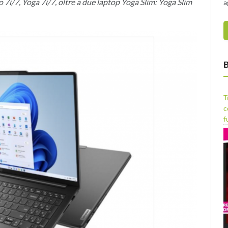
 7i/7, Yoga 7i/7, oltre a due laptop Yoga Slim: Yoga Slim
a
B
T
c
f