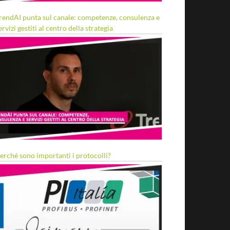
rendAI punta sul canale: competenze, consulenza e
ervizi gestiti al centro della strategia
erché sono importanti i protocolli?