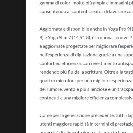
gamma di colori molto più ampia e immagini più
consentendo ai content creator di lavorare com
Aggiornata e disponibile anche in Yoga Pro 9i (1
8) e Yoga Slim 7 (14,5″, 8), è la nuova Lenovo
e aggiornate progettate per migliorare l’esper
nell’esperienza di digitazione grazie a una supe
confort ed efficienza, con rivestimento antisp
rendendo più fluida la scrittura. Oltre alla ta
quattro microfoni per una migliore esperienza 
del rumore, ventole più silenziose e un trackp
contneuti e una migliore efficienza complessiv
Come per la generazione precedente, tutti i la
utenti maggiore rapidità in termini di prestazion
necessità di alimentazione o ricarica in base a