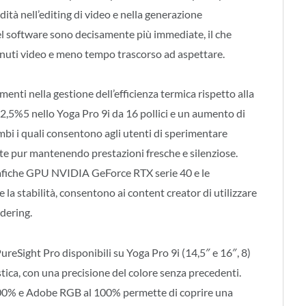
dità nell’editing di video e nella generazione
del software sono decisamente più immediate, il che
tenuti video e meno tempo trascorso ad aspettare.
enti nella gestione dell’efficienza termica rispetto alla
,5%5 nello Yoga Pro 9i da 16 pollici e un aumento di
ambi i quali consentono agli utenti di sperimentare
te pur mantenendo prestazioni fresche e silenziose.
fiche GPU NVIDIA GeForce RTX serie 40 e le
e la stabilità, consentono ai content creator di utilizzare
ndering.
ureSight Pro disponibili su Yoga Pro 9i (14,5″ e 16″, 8)
stica, con una precisione del colore senza precedenti.
 100% e Adobe RGB al 100% permette di coprire una