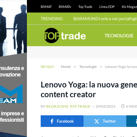
BitMAT
BitMATv
Top Trade
Linea EDP
Itis Magaz
TRENDING
TECNOLOGIE
SEI QUI:
Home
»
Tecnologie
»
Lenovo Yoga: la nuo
Lenovo Yoga: la nuova gener
content creator
BY
REDAZIONE TOP TRADE
29/03/2023
6 MIN
Facebook
Twitter