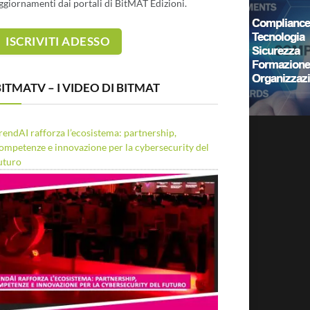
ggiornamenti dai portali di BitMAT Edizioni.
ITMATV – I VIDEO DI BITMAT
rendAI rafforza l’ecosistema: partnership,
ompetenze e innovazione per la cybersecurity del
uturo