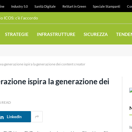
ine
Industry 5.0
Sanità Digitale
ReStart in Green
Speciale Stampanti
Con
Wi-Fi pubblico: Juneau realizza una rete ad alta densità con Cambium Networks
STRATEGIE
INFRASTRUTTURE
SICUREZZA
TENDE
va generazione ispira la generazione dei content creator
azione ispira la generazione dei
S READ
LinkedIn
I