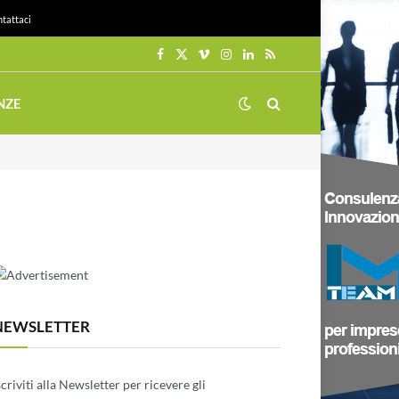
tattaci
Facebook
X
Vimeo
Instagram
LinkedIn
RSS
(Twitter)
NZE
NEWSLETTER
scriviti alla Newsletter per ricevere gli