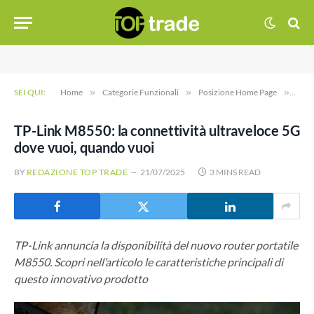
SEI QUI:
Home
»
Categorie Funzionali
»
Posizione Home Page
»
TP-L
TP-Link M8550: la connettività ultraveloce 5G
dove vuoi, quando vuoi
BY
REDAZIONE TOP TRADE
21/07/2025
3 MINS READ
TP-Link annuncia la disponibilità del nuovo router portatile
M8550. Scopri nell’articolo le caratteristiche principali di
questo innovativo prodotto