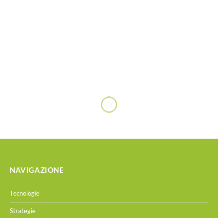
Customer care: una rivoluzione in atto con
l’Agentic AI
BY
REDAZIONE TOP TRADE
21/07/2025
5 MINS READ
Alessandra Peterlin di Spitch Italia spiega come l’avvento
dell’Agentic AI stia trasformando il customer care e