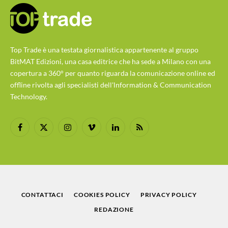
Italia
, mostra come l’
Agentic AI
ha spinto l’operatore
del customer care a evolversi da mera figura
esecutiva a vero e proprio consulente strategico
all’interno dell’organizzazione.
Buona lettura!
Da supporto a strategia: l’agente
del customer care come
protagonista del cambiamento
Con l’avvento dell’intelligenza artificiale, e ancora di
più con l’Intelligenza Artificiale agentica (Agentic AI),