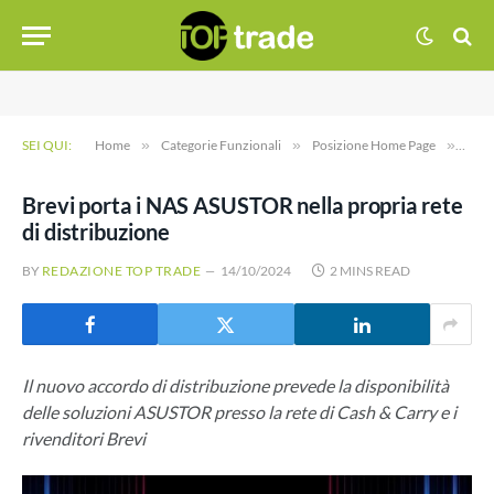
SEI QUI:
Home
»
Categorie Funzionali
»
Posizione Home Page
»
Brev
Brevi porta i NAS ASUSTOR nella propria rete
di distribuzione
BY
REDAZIONE TOP TRADE
14/10/2024
2 MINS READ
Il nuovo accordo di distribuzione prevede la disponibilità
delle soluzioni ASUSTOR presso la rete di Cash & Carry e i
rivenditori Brevi