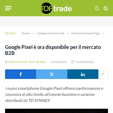
SEI QUI:
Home
»
Categorie Funzionali
»
Posizione Home Page
»
Goog
Google Pixel è ora disponibile per il mercato
B2B
BY
REDAZIONE TOP TRADE
14/05/2024
2 MINS READ
I nuovi smartphone Google Pixel offrono performances e
sicurezza di alto livello all’utente business e saranno
distribuiti da TD SYNNEX