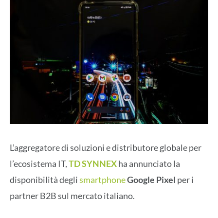
L’aggregatore di soluzioni e distributore globale per
l’ecosistema IT,
TD SYNNEX
ha annunciato la
disponibilità degli
smartphone
Google Pixel
per i
partner B2B sul mercato italiano.