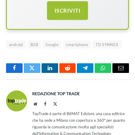
ISCRIVITI
android
B2B
Google
smartphone
TD SYNNEX
Facebook
Twitter
LinkedIn
Reddit
Telegram
WhatsApp
Email
REDAZIONE TOP TRADE
Website
Facebook
X
(Twitter)
TopTrade è parte di BitMAT Edizioni, una casa editrice
che ha sede a Milano con copertura a 360° per quanto
riguarda la comunicazione rivolta agli specialisti
dell'lnformation & Communication Technology.