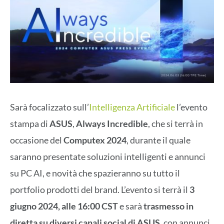
Sarà focalizzato sull’
Intelligenza Artificiale
l’evento
stampa di
ASUS
,
Always Incredible
, che si terrà in
occasione del
Computex 2024
, durante il quale
saranno presentate soluzioni intelligenti e annunci
su PC AI, e novità che spazieranno su tutto il
portfolio prodotti del brand. L’evento si terrà il
3
giugno 2024, alle 16:00 CST
e sarà
trasmesso in
diretta su diversi canali social di ASUS
, con annunci