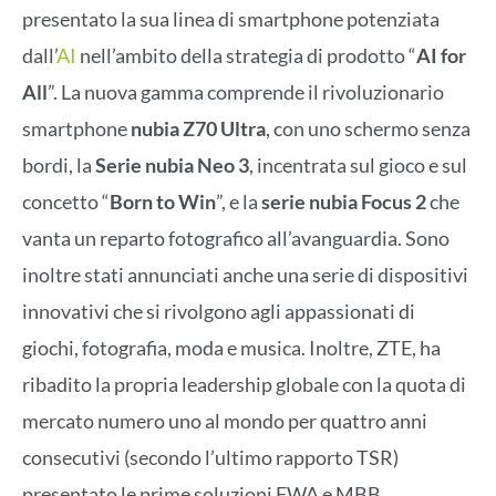
presentato la sua linea di smartphone potenziata
dall’
AI
nell’ambito della strategia di prodotto “
AI for
All
”. La nuova gamma comprende il rivoluzionario
smartphone
nubia Z70 Ultra
, con uno schermo senza
bordi, la
Serie nubia Neo 3
, incentrata sul gioco e sul
concetto “
Born to Win
”, e la
serie nubia Focus 2
che
vanta un reparto fotografico all’avanguardia. Sono
inoltre stati annunciati anche una serie di dispositivi
innovativi che si rivolgono agli appassionati di
giochi, fotografia, moda e musica. Inoltre, ZTE, ha
ribadito la propria leadership globale con la quota di
mercato numero uno al mondo per quattro anni
consecutivi (secondo l’ultimo rapporto TSR)
presentato le prime soluzioni FWA e MBB