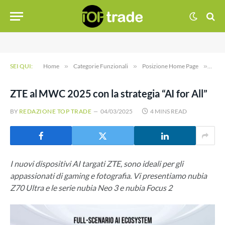
SEI QUI:
Home
»
Categorie Funzionali
»
Posizione Home Page
»
ZTE 
ZTE al MWC 2025 con la strategia “AI for All”
BY
REDAZIONE TOP TRADE
04/03/2025
4 MINS READ
I nuovi dispositivi AI targati ZTE, sono ideali per gli
appassionati di gaming e fotografia. Vi presentiamo nubia
Z70 Ultra e le serie nubia Neo 3 e nubia Focus 2