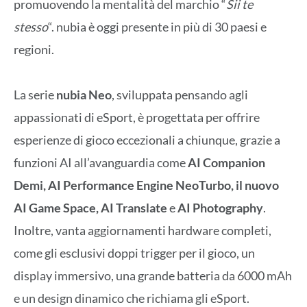
promuovendo la mentalità del marchio “
Sii te
stesso
“. nubia è oggi presente in più di 30 paesi e
regioni.
La serie
nubia Neo
, sviluppata pensando agli
appassionati di eSport, è progettata per offrire
esperienze di gioco eccezionali a chiunque, grazie a
funzioni AI all’avanguardia come
AI Companion
Demi, AI Performance Engine NeoTurbo, il nuovo
AI Game Space, AI Translate
e
AI Photography
.
Inoltre, vanta aggiornamenti hardware completi,
come gli esclusivi doppi trigger per il gioco, un
display immersivo, una grande batteria da 6000 mAh
e un design dinamico che richiama gli eSport.