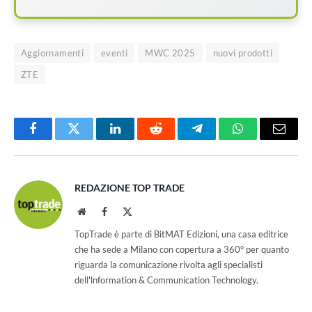
Aggiornamenti
eventi
MWC 2025
nuovi prodotti
ZTE
Facebook
Twitter
LinkedIn
Reddit
Telegram
WhatsApp
Email
REDAZIONE TOP TRADE
Website
Facebook
X
(Twitter)
TopTrade è parte di BitMAT Edizioni, una casa editrice
che ha sede a Milano con copertura a 360° per quanto
riguarda la comunicazione rivolta agli specialisti
dell'lnformation & Communication Technology.