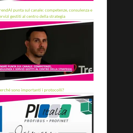
rendAI punta sul canale: competenze, consulenza e
ervizi gestiti al centro della strategia
erché sono importanti i protocolli?