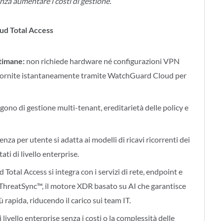
enza aumentare i costi di gestione.”
oud Total Access
timane:
non richiede hardware né configurazioni VPN
 fornite istantaneamente tramite WatchGuard Cloud per
no di gestione multi-tenant, ereditarietà delle policy e
cenza per utente si adatta ai modelli di ricavi ricorrenti dei
ti di livello enterprise.
 Total Access si integra con i servizi di rete, endpoint e
a ThreatSync™, il motore XDR basato su AI che garantisce
ù rapida, riducendo il carico sui team IT.
 livello enterprise senza i costi o la complessità delle