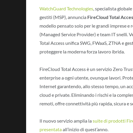
WatchGuard Technologies
, specialista globale
gestiti (MSP), annuncia
FireCloud Total Acce
modello pensato solo per le grandi imprese e r
(Managed Service Provider) e team IT snelli. 
Total Access unifica SWG, FWaaS, ZTNA e gesti
proteggere la moderna forza lavoro ibrida.
FireCloud Total Access è un servizio Zero Trust
enterprise a ogni utente, ovunque lavori. Prot
Internet garantendo, allo stesso tempo, un acce
cloud e private. Eliminando i rischi e la comple
remoti, offre connettività più rapida, sicura e
Il nuovo servizio amplia la
suite di prodotti Fi
presentata
all’inizio di quest’anno.