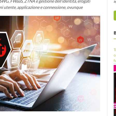
 SWG, FWaaS, ZTNA e gestione dell’identità, erogati
a
i utente, applicazione e connessione, ovunque
B
T
c
f