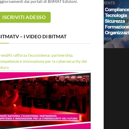
ggiornamenti dai portali di BitMAT Edizioni.
ITMATV – I VIDEO DI BITMAT
rendAI rafforza l’ecosistema: partnership,
ompetenze e innovazione per la cybersecurity del
uturo