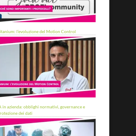
itanium: l’evoluzione del Motion Control
A in azienda: obblighi normativi, governance e
rotezione dei dati