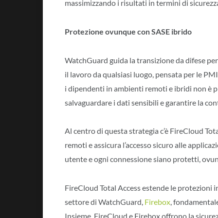
massimizzando i risultati in termini di sicurezza
Protezione ovunque con SASE ibrido
WatchGuard guida la transizione da difese peri
il lavoro da qualsiasi luogo, pensata per le PM
i dipendenti in ambienti remoti e ibridi non è 
salvaguardare i dati sensibili e garantire la co
Al centro di questa strategia c’è FireCloud Tot
remoti e assicura l’accesso sicuro alle applicaz
utente e ogni connessione siano protetti, ovun
FireCloud Total Access estende le protezioni in
settore di WatchGuard,
Firebox
, fondamentale 
Insieme, FireCloud e Firebox offrono la sicure