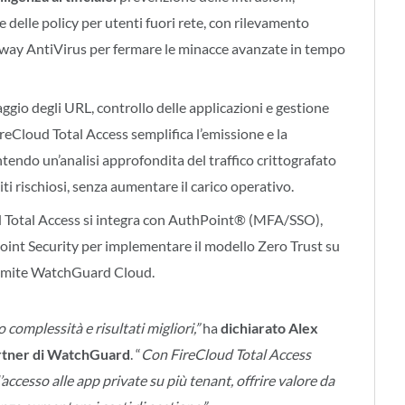
delle policy per utenti fuori rete, con rilevamento
way AntiVirus per fermare le minacce avanzate in tempo
raggio degli URL, controllo delle applicazioni e gestione
reCloud Total Access semplifica l’emissione e la
antendo un’analisi approfondita del traffico crittografato
iti rischiosi, senza aumentare il carico operativo.
 Total Access si integra con AuthPoint® (MFA/SSO),
t Security per implementare il modello Zero Trust su
 tramite WatchGuard Cloud.
complessità e risultati migliori,”
ha
dichiarato Alex
artner di WatchGuard
. “
Con FireCloud Total Access
ccesso alle app private su più tenant, offrire valore da