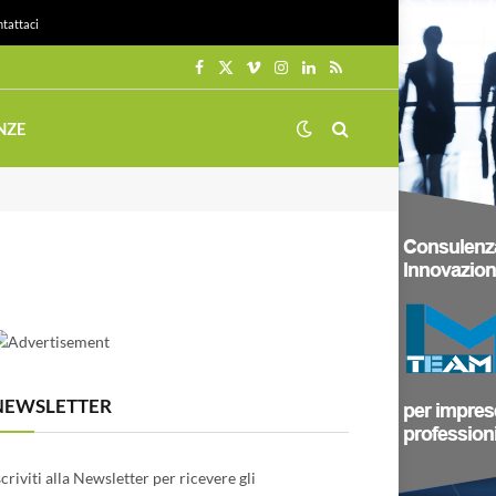
tattaci
Facebook
X
Vimeo
Instagram
LinkedIn
RSS
(Twitter)
NZE
NEWSLETTER
scriviti alla Newsletter per ricevere gli