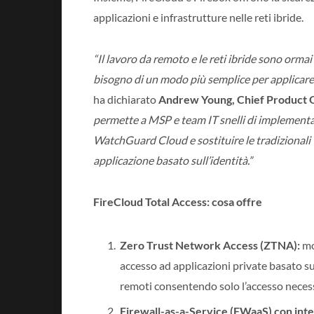
applicazioni e infrastrutture nelle reti ibride.
“Il lavoro da remoto e le reti ibride sono orm
bisogno di un modo più semplice per applicare
ha dichiarato
Andrew Young, Chief Product 
permette a MSP e team IT snelli di implementare
WatchGuard Cloud e sostituire le tradizionali
applicazione basato sull’identità.”
FireCloud Total Access: cosa offre
Zero Trust Network Access (ZTNA):
mo
accesso ad applicazioni private basato su
remoti consentendo solo l’accesso neces
Firewall-as-a-Service (FWaaS) con intell