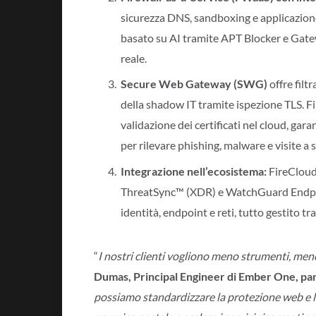
sicurezza DNS, sandboxing e applicazione 
basato su AI tramite APT Blocker e Gate
reale.
Secure Web Gateway (SWG)
offre filt
della shadow IT tramite ispezione TLS. Fi
validazione dei certificati nel cloud, gar
per rilevare phishing, malware e visite a s
Integrazione nell’ecosistema:
FireCloud
ThreatSync™ (XDR) e WatchGuard Endpoin
identità, endpoint e reti, tutto gestito
“
I nostri clienti vogliono meno strumenti, meno 
Dumas, Principal Engineer di Ember One, p
possiamo standardizzare la protezione web e l’a