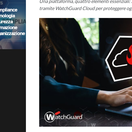
Una piattaforma, quattro elementi essenziali:
tramite WatchGuard Cloud per proteggere ogn