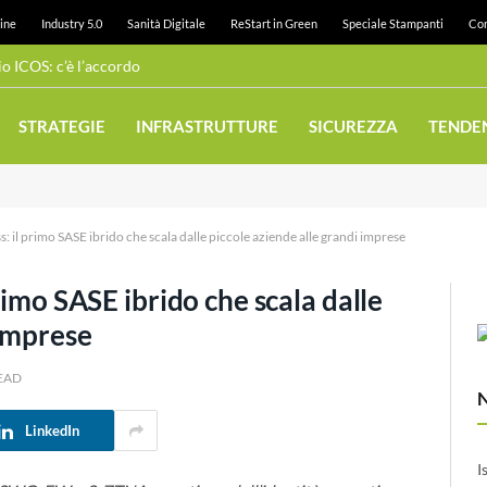
ine
Industry 5.0
Sanità Digitale
ReStart in Green
Speciale Stampanti
Con
 ICOS: c’è l’accordo
STRATEGIE
INFRASTRUTTURE
SICUREZZA
TENDE
: il primo SASE ibrido che scala dalle piccole aziende alle grandi imprese
rimo SASE ibrido che scala dalle
 imprese
READ
LinkedIn
I