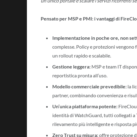
un unico portale e scalare i servizi ricorrenti s
Pensato per MSP e PMI: i vantaggi di FireCl
Implementazione in poche ore, non set
complesse. Policy e protezioni vengono
un rollout rapido e scalabile.
Gestione leggera:
MSP e team IT dispongo
reportistica pronta all’uso.
Modello commerciale prevedibile:
la li
partner, combinando convenienza e risulta
Un’unica piattaforma potente:
FireCloud
identità di WatchGuard, tutti collegati 
rilevamento più intelligente e risposta pi
Zero Trust su misura:
offre protezione di