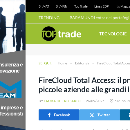
BitMAT
BitMATv
Top Trade
Linea EDP
Itis Magaz
TRENDING
BARAMUNDI entra nel portafoglio
TECNOLOGIE
SEI QUI:
Home
»
Editoriali
»
FireCloud Total Access
FireCloud Total Access: il p
piccole aziende alle grandi
BY
LAURA DEL ROSARIO
26/09/2025
5 MINS 
Facebook
Twitter