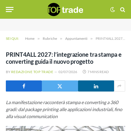
SEI QUI:
Home
»
Rubriche
»
Appuntamenti
»
PRINT4ALL 2027: l’integrazione tra stampa e converting guida il nuovo progetto
PRINT4ALL 2027: l’integrazione tra stampa e
converting guida il nuovo progetto
BY
REDAZIONE TOP TRADE
02/07/2026
7 MINS READ
La manifestazione racconterà stampa e converting a 360
gradi: dal package printing alle applicazioni industriali, fino
alla visual communication