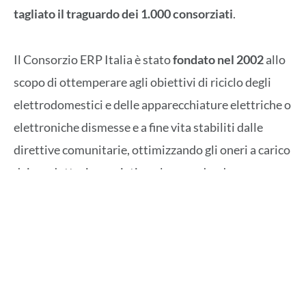
tagliato il traguardo dei 1.000 consorziati
.
Il Consorzio ERP Italia è stato
fondato nel 2002
allo
scopo di ottemperare agli obiettivi di riciclo degli
elettrodomestici e delle apparecchiature elettriche o
elettroniche dismesse e a fine vita stabiliti dalle
direttive comunitarie, ottimizzando gli oneri a carico
dei produttori associati e salvaguardando
l’ambiente.
Nei 1.000 consorziati rientrano alcune delle più
importanti aziende italiane che producono o
importano apparecchiature e prodotti quali, ad