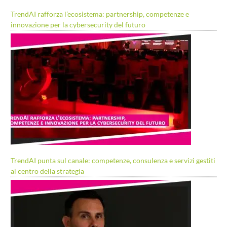
TrendAI rafforza l’ecosistema: partnership, competenze e
innovazione per la cybersecurity del futuro
TrendAI punta sul canale: competenze, consulenza e servizi gestiti
al centro della strategia