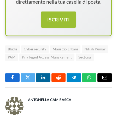
direttamente nella tua casella di posta.
ISCRIVITI
Bludis
Cybersecurity
Maurizio Erbani
Nitish Kumar
PAM
Privileged Access Management
Sectona
Facebook
Twitter
LinkedIn
Reddit
Telegram
WhatsApp
Email
ANTONELLA CAMISASCA