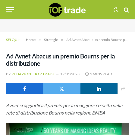
SEI QUI:
Home
»
Strategie
»
Ad Avnet Abacus un premio Bourns per la distribuzione
Ad Avnet Abacus un premio Bourns per la
distribuzione
BY
REDAZIONE TOP TRADE
19/01/2023
2 MINS READ
Avnet si aggiudica il premio per la maggiore crescita nella
rete di distribuzione Bourns nella regione EMEA