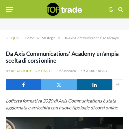
SEI QUI:
Home
»
Strategie
»
Da Axis Communications’ Academy un’ampia scelta di corsi online
Da Axis Communications’ Academy un’ampia
scelta di corsi online
BY
REDAZIONE TOP TRADE
06/04/2020
3 MINS READ
L’offerta formativa 2020 di Axis Communications è stata
aggiornata e arricchita con nuove tipologie di corsi online