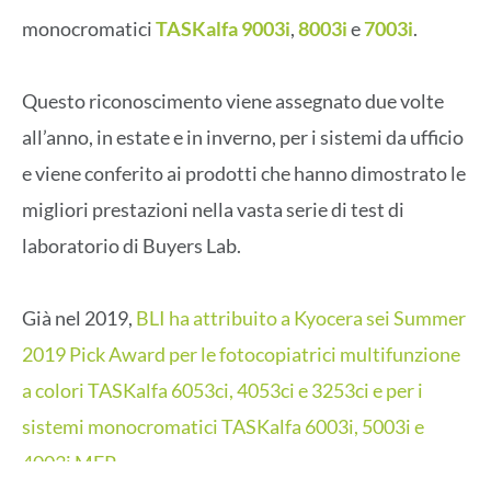
monocromatici
TASKalfa 9003i
,
8003i
e
7003i
.
Questo riconoscimento viene assegnato due volte
all’anno, in estate e in inverno, per i sistemi da ufficio
e viene conferito ai prodotti che hanno dimostrato le
migliori prestazioni nella vasta serie di test di
laboratorio di Buyers Lab.
Già nel 2019,
BLI ha attribuito a Kyocera sei Summer
2019 Pick Award per le fotocopiatrici multifunzione
a colori TASKalfa 6053ci, 4053ci e 3253ci e per i
sistemi monocromatici TASKalfa 6003i, 5003i e
4003i MFP
.