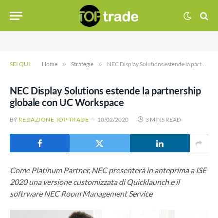
SEI QUI:
Home
»
Strategie
»
NEC Display Solutions estende la partnership globale con UC Workspace
NEC Display Solutions estende la partnership
globale con UC Workspace
BY
REDAZIONE TOP TRADE
10/02/2020
3 MINS READ
Come Platinum Partner, NEC presenterà in anteprima a ISE
2020 una versione customizzata di Quicklaunch e il
softrware NEC Room Management Service