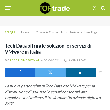
SEI QUI:
Home
»
Categorie Funzionali
»
Posizione Home Page
»
Tech 
Tech Data offrirà le soluzioni e i servizi di
VMware in Italia
BY
REDAZIONE BITMAT
08/04/2021
3 MINS READ
La nuova partnership di Tech Data con VMware per la
distribuzione di soluzioni e servizi consentirà alle
organizzazioni italiane di trasformarsi in aziende digitali a
360°