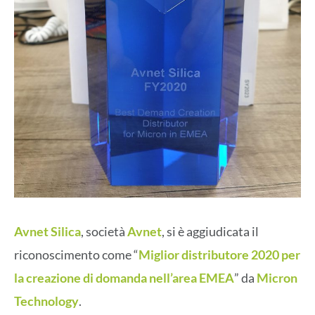
Avnet Silica
, società
Avnet
, si è aggiudicata il
riconoscimento come “
Miglior distributore 2020 per
la creazione di domanda nell’area EMEA
” da
Micron
Technology
.