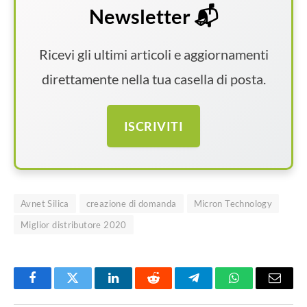
Newsletter 📬
Ricevi gli ultimi articoli e aggiornamenti
direttamente nella tua casella di posta.
ISCRIVITI
Avnet Silica
creazione di domanda
Micron Technology
Miglior distributore 2020
Facebook
Twitter
LinkedIn
Reddit
Telegram
WhatsApp
Email