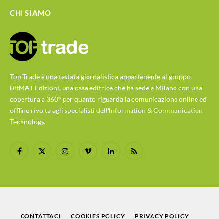
CHI SIAMO
Top Trade è una testata giornalistica appartenente al gruppo
BitMAT Edizioni, una casa editrice che ha sede a Milano con una
copertura a 360° per quanto riguarda la comunicazione online ed
offline rivolta agli specialisti dell'lnformation & Communication
Technology.
Facebook
X
Instagram
Vimeo
LinkedIn
RSS
(Twitter)
CONTATTACI
COOKIES POLICY
PRIVACY POLICY