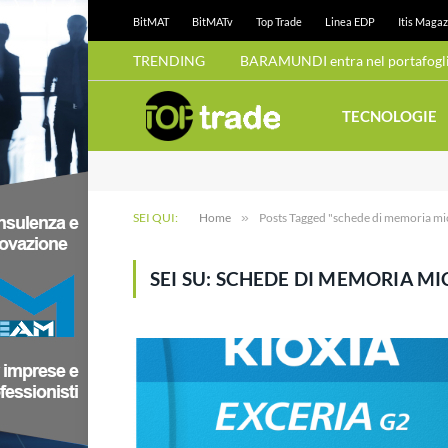
BitMAT
BitMATv
Top Trade
Linea EDP
Itis Magaz
TRENDING
BARAMUNDI entra nel portafoglio
TECNOLOGIE
SEI QUI:
Home
»
Posts Tagged "schede di memoria m
SEI SU:
SCHEDE DI MEMORIA M