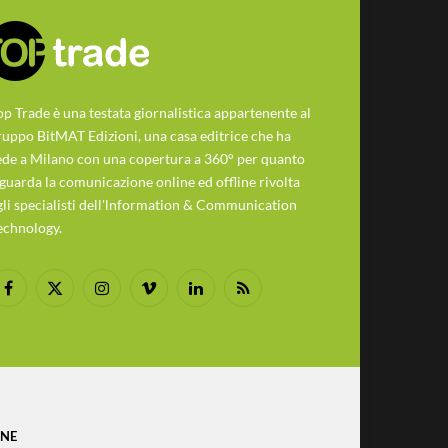
op Trade è una testata giornalistica appartenente al
ruppo BitMAT Edizioni, una casa editrice che ha
ede a Milano con una copertura a 360° per quanto
iguarda la comunicazione online ed offline rivolta
gli specialisti dell'lnformation & Communication
echnology.
Facebook
X
Instagram
Vimeo
LinkedIn
RSS
(Twitter)
ONE