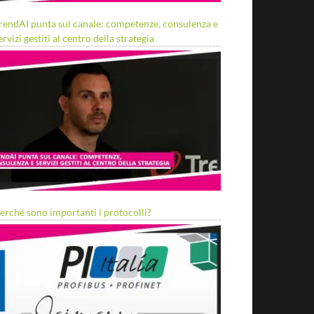
rendAI punta sul canale: competenze, consulenza e
ervizi gestiti al centro della strategia
erché sono importanti i protocolli?