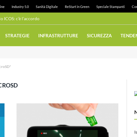
ine
Industry 5.0
Sanità Digitale
ReStart in Green
Speciale Stampanti
Con
 ICOS: c’è l’accordo
STRATEGIE
INFRASTRUTTURE
SICUREZZA
TENDE
icroSD"
ICROSD
I