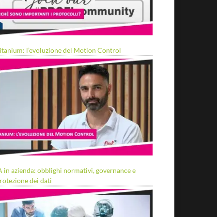
itanium: l’evoluzione del Motion Control
A in azienda: obblighi normativi, governance e
rotezione dei dati