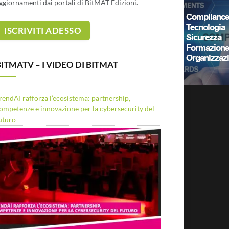
ggiornamenti dai portali di BitMAT Edizioni.
ITMATV – I VIDEO DI BITMAT
rendAI rafforza l’ecosistema: partnership,
ompetenze e innovazione per la cybersecurity del
uturo