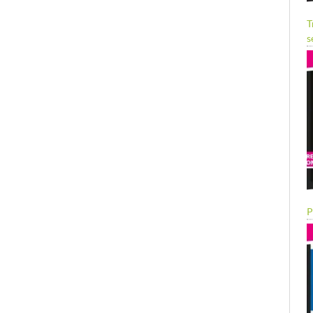
T
s
P