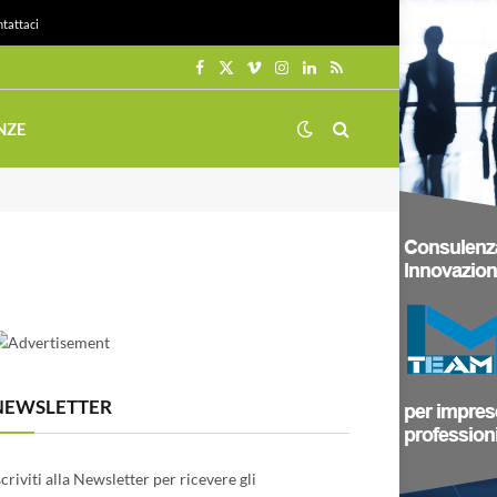
tattaci
Facebook
X
Vimeo
Instagram
LinkedIn
RSS
(Twitter)
NZE
NEWSLETTER
scriviti alla Newsletter per ricevere gli