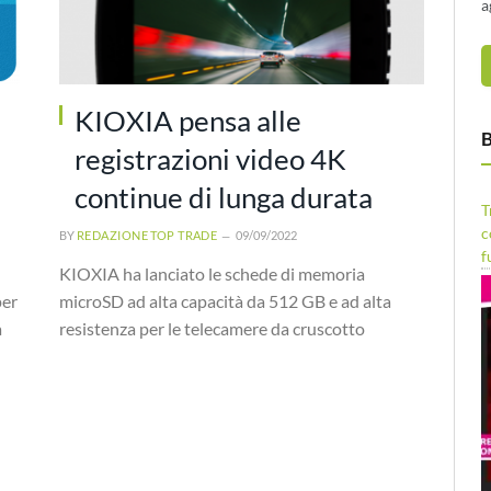
a
KIOXIA pensa alle
B
registrazioni video 4K
continue di lunga durata
T
c
BY
REDAZIONE TOP TRADE
09/09/2022
f
KIOXIA ha lanciato le schede di memoria
per
microSD ad alta capacità da 512 GB e ad alta
a
resistenza per le telecamere da cruscotto