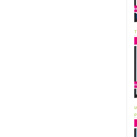
T
I
p