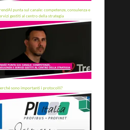
rendAI punta sul canale: competenze, consulenza e
ervizi gestiti al centro della strategia
erché sono importanti i protocolli?