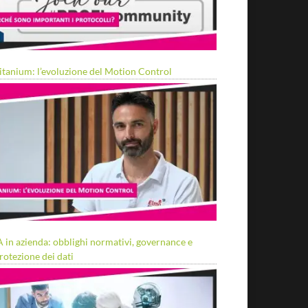
itanium: l’evoluzione del Motion Control
A in azienda: obblighi normativi, governance e
rotezione dei dati