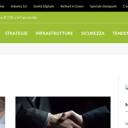
ine
Industry 5.0
Sanità Digitale
ReStart in Green
Speciale Stampanti
Con
 ICOS: c’è l’accordo
STRATEGIE
INFRASTRUTTURE
SICUREZZA
TENDE
I