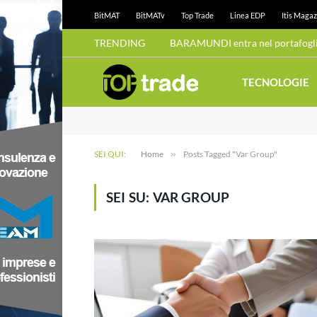
BitMAT
BitMATv
Top Trade
Linea EDP
Itis Magaz
TRENDING
BARAMUNDI entra nel portafoglio
TECNOLOGIE
SEI QUI:
Home
»
Posts Tagged "Var Group"
SEI SU:
VAR GROUP