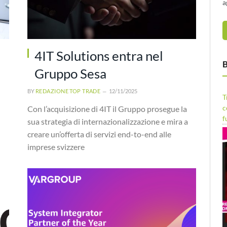
a
4IT Solutions entra nel
B
Gruppo Sesa
BY
REDAZIONE TOP TRADE
12/11/2025
T
c
Con l’acquisizione di 4IT il Gruppo prosegue la
f
sua strategia di internazionalizzazione e mira a
creare un’offerta di servizi end-to-end alle
imprese svizzere