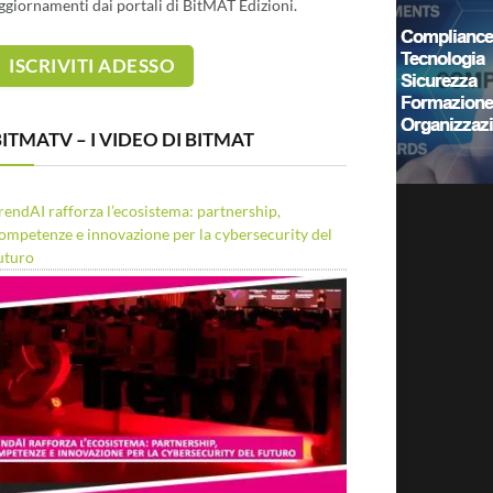
ggiornamenti dai portali di BitMAT Edizioni.
ITMATV – I VIDEO DI BITMAT
rendAI rafforza l’ecosistema: partnership,
ompetenze e innovazione per la cybersecurity del
uturo