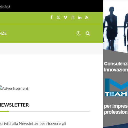
tattaci
Facebook
X
Vimeo
Instagram
LinkedIn
RSS
(Twitter)
NZE
NEWSLETTER
scriviti alla Newsletter per ricevere gli