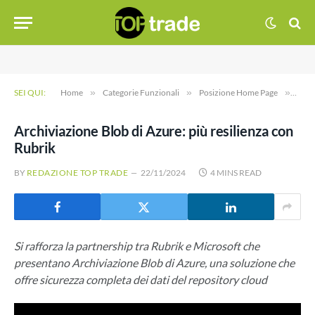
SEI QUI:
Home
»
Categorie Funzionali
»
Posizione Home Page
»
Arch
Archiviazione Blob di Azure: più resilienza con
Rubrik
BY
REDAZIONE TOP TRADE
22/11/2024
4 MINS READ
Si rafforza la partnership tra Rubrik e Microsoft che
presentano Archiviazione Blob di Azure, una soluzione che
offre sicurezza completa dei dati del repository cloud