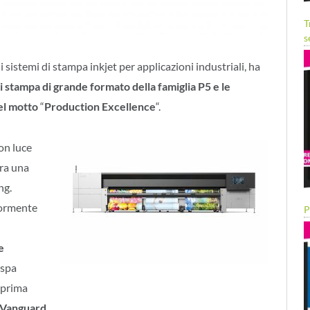
T
s
 sistemi di stampa inkjet per applicazioni industriali, ha
di stampa di grande formato della famiglia P5 e le
el motto
“
Production Excellence
“.
on luce
ora una
ng.
iormente
P
e
espa
teprima
i Vanguard.