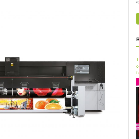
a
B
T
c
f