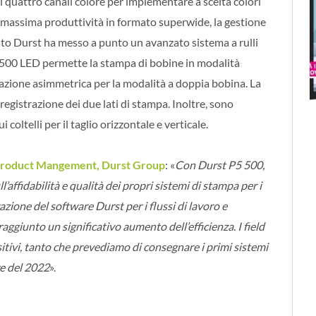
i quattro canali colore per implementare a scelta colori
 la massima produttività in formato superwide, la gestione
sto Durst ha messo a punto un avanzato sistema a rulli
P5 500 LED permette la stampa di bobine in modalità
vorazione asimmetrica per la modalità a doppia bobina. La
 registrazione dei due lati di stampa. Inoltre, sono
i coltelli per il taglio orizzontale e verticale.
Product Mangement, Durst Group
: «
Con Durst P5 500,
affidabilità e qualità dei propri sistemi di stampa per i
azione del software Durst per i flussi di lavoro e
raggiunto un significativo aumento dell’efficienza
.
I field
itivi, tanto che prevediamo di consegnare i primi sistemi
re del 2022
».