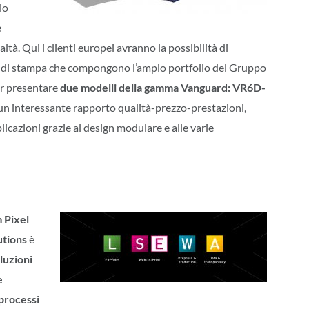
io
e
ltà. Qui i clienti europei avranno la possibilità di
emi di stampa che compongono l’ampio portfolio del Gruppo
per presentare
due modelli della gamma Vanguard: VR6D-
 un interessante rapporto qualità-prezzo-prestazioni,
cazioni grazie al design modulare e alle varie
 Pixel
utions
è
luzioni
e
 processi