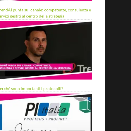
rendAI punta sul canale: competenze, consulenza e
ervizi gestiti al centro della strategia
erché sono importanti i protocolli?