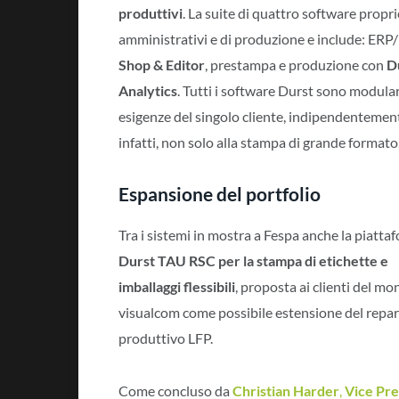
produttivi
. La suite di quattro software propri
amministrativi e di produzione e include: ER
Shop & Editor
, prestampa e produzione con
D
Analytics
. Tutti i software Durst sono modular
esigenze del singolo cliente, indipendentement
infatti, non solo alla stampa di grande formato, 
Espansione del portfolio
Tra i sistemi in mostra a Fespa anche la piatta
Durst TAU RSC
per la stampa di etichette e
imballaggi flessibili
, proposta ai clienti del m
visualcom come possibile estensione del repa
produttivo LFP.
Come concluso da
Christian Harder
,
Vice Pre