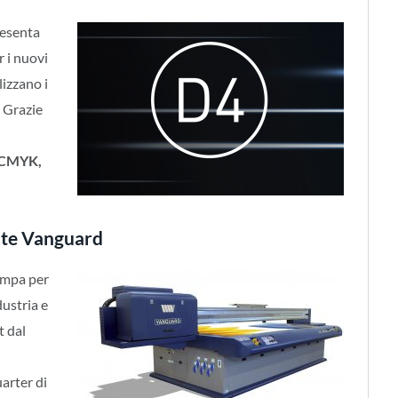
esenta
r i nuovi
lizzano i
 Grazie
a CMYK,
ate Vanguard
tampa per
dustria e
t dal
arter di