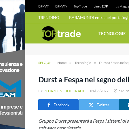
BitMAT
BitMATv
Top Trade
Linea EDP
Itis Magaz
TRENDING
BARAMUNDI entra nel portafoglio
TECNOLOGIE
SEI QUI:
Home
»
Tecnologie
»
Durst a Fespa nel s
Durst a Fespa nel segno del
BY
REDAZIONE TOP TRADE
01/06/2022
5 MIN
Facebook
Twitter
Gruppo Durst presenterà a Fespa i sistemi di s
software proprietarie