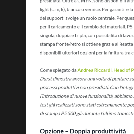
presidiata. Oltre a CMYK, sono disponibili altr
light (c, m, k), bianco o vernice. Per garantire
dei supporti svolge un ruolo centrale. Per que
per il caricamento e il cambio dei materiali. 
singola, doppia e tripla, con possibilità di la
stampa fronte/retro si ottiene grazie all’esatta
disponibili ulteriori opzioni per la finitura tra cu
Come spiegato da
Andrea Riccardi
,
Head of 
Durst dimostra ancora una volta di puntare sull’
processi produttivi non presidiati. Con l’integr
l’introduzione di nuove funzionalità, abbiamo 
test già realizzati sono stati estremamente pos
di stampa P5 500 già durante l’ultimo trimest
Opzione – Doppia produttività