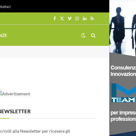
tattaci
Facebook
X
Vimeo
Instagram
LinkedIn
RSS
(Twitter)
NZE
NEWSLETTER
scriviti alla Newsletter per ricevere gli