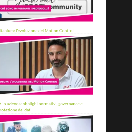
itanium: l’evoluzione del Motion Control
A in azienda: obblighi normativi, governance e
rotezione dei dati