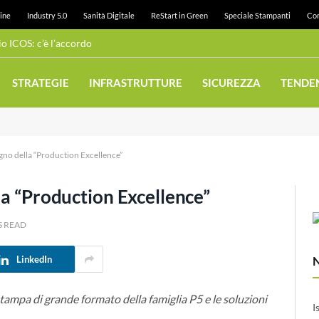
ine
Industry 5.0
Sanità Digitale
ReStart in Green
Speciale Stampanti
Con
 ICOS: c’è l’accordo
STRATEGIE
INFRASTRUTTURE
SICUREZZA
TENDE
egno della “Production Excellence”
la “Production Excellence”
S READ
LinkedIn
tampa di grande formato della famiglia P5 e le soluzioni
I