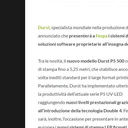
Durst
, specialista mondiale nella produzione di
annunciato che
presenterà a
Fespa
i sistemi 
soluzioni software proprietarie all’insegna d
Tra le novità, il
nuovo modello Durst P5 500
c
di stampa fino a 5,25 metri, che stabilisce anc
volta inediti standard per il large format printi
Parallelamente, Durst ha implementato ulter
la produttività dell’attuale serie P5 UV-LED
raggiungendo
nuovi livelli prestazionali grazi
all’introduzione della tecnologia Double 4
. F
sarà, inoltre, l’occasione per presentare in an
europea i
nuovi sistemi di stampa LFP firmat