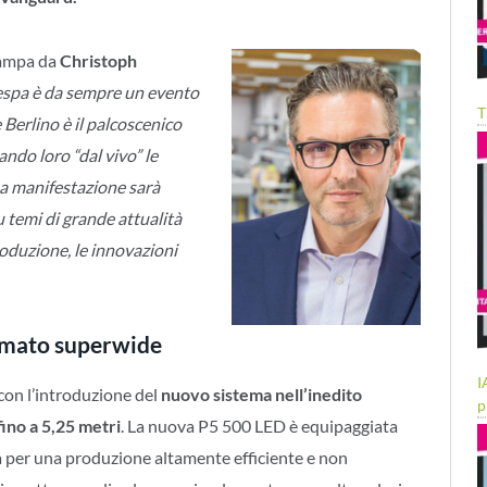
stampa da
Christoph
espa è da sempre un evento
T
e Berlino è il palcoscenico
ando loro “dal vivo” le
a manifestazione sarà
temi di grande attualità
roduzione, le innovazioni
ormato superwide
I
con l’introduzione del
nuovo sistema nell’inedito
p
ino a 5,25 metri
. La nuova P5 500 LED è equipaggiata
a per una produzione altamente efficiente e non