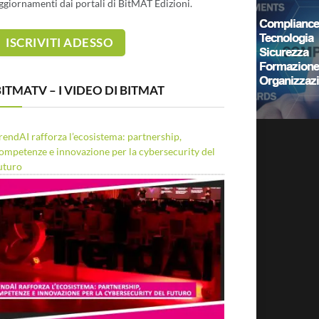
ggiornamenti dai portali di BitMAT Edizioni.
ITMATV – I VIDEO DI BITMAT
rendAI rafforza l’ecosistema: partnership,
ompetenze e innovazione per la cybersecurity del
uturo