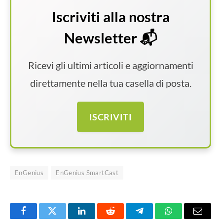
Iscriviti alla nostra
Newsletter 📬
Ricevi gli ultimi articoli e aggiornamenti
direttamente nella tua casella di posta.
ISCRIVITI
EnGenius
EnGenius SmartCast
Facebook
Twitter
LinkedIn
Reddit
Telegram
WhatsApp
Email