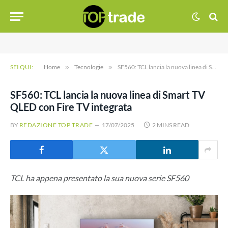
SEI QUI:
Home
»
Tecnologie
»
SF560: TCL lancia la nuova linea di Smart TV QLED con Fire TV integrata
SF560: TCL lancia la nuova linea di Smart TV
QLED con Fire TV integrata
BY
REDAZIONE TOP TRADE
17/07/2025
2 MINS READ
TCL ha appena presentato la sua nuova serie SF560