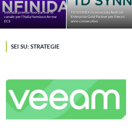
Infinidat premia i suoi partner di
TD SYNNEX riconosciuta Android
canale: per l’Italia Nomios e Arrow
Enterprise Gold Partner per il terzo
ECS
anno consecutivo
SEI SU:
STRATEGIE