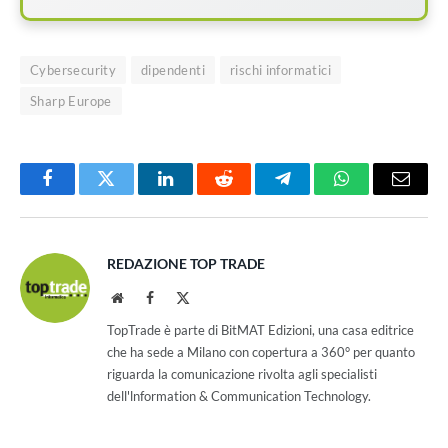
Cybersecurity
dipendenti
rischi informatici
Sharp Europe
Facebook
Twitter
LinkedIn
Reddit
Telegram
WhatsApp
Email
REDAZIONE TOP TRADE
Website
Facebook
X
(Twitter)
TopTrade è parte di BitMAT Edizioni, una casa editrice
che ha sede a Milano con copertura a 360° per quanto
riguarda la comunicazione rivolta agli specialisti
dell'lnformation & Communication Technology.