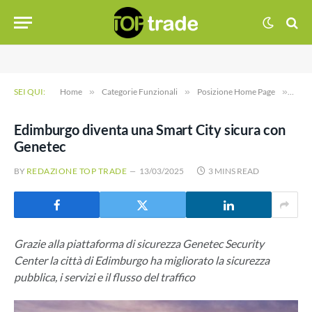
SEI QUI:
Home
»
Categorie Funzionali
»
Posizione Home Page
»
Edim
Edimburgo diventa una Smart City sicura con
Genetec
BY
REDAZIONE TOP TRADE
13/03/2025
3 MINS READ
Grazie alla piattaforma di sicurezza Genetec Security
Center la città di Edimburgo ha migliorato la sicurezza
pubblica, i servizi e il flusso del traffico