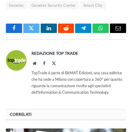
Genetec
Genetec Security Center
Smart City
Facebook
Twitter
LinkedIn
Reddit
Telegram
WhatsApp
Email
REDAZIONE TOP TRADE
Website
Facebook
X
(Twitter)
TopTrade è parte di BitMAT Edizioni, una casa editrice
che ha sede a Milano con copertura a 360° per quanto
riguarda la comunicazione rivolta agli specialisti
dell'lnformation & Communication Technology.
CORRELATI