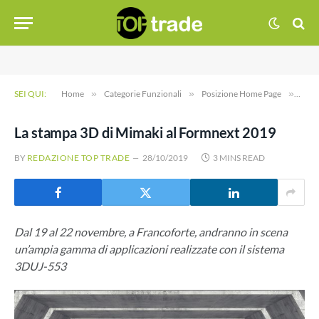
SEI QUI:
Home
»
Categorie Funzionali
»
Posizione Home Page
»
La s
La stampa 3D di Mimaki al Formnext 2019
BY
REDAZIONE TOP TRADE
28/10/2019
3 MINS READ
Dal 19 al 22 novembre, a Francoforte, andranno in scena
un’ampia gamma di applicazioni realizzate con il sistema
3DUJ-553