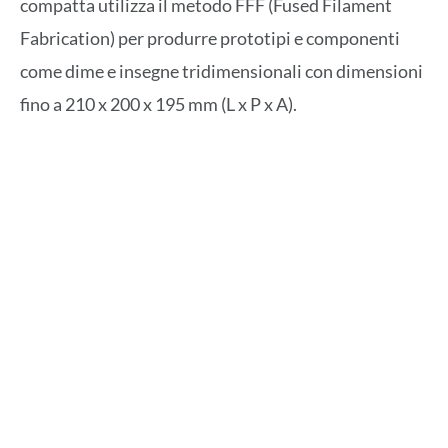
compatta utilizza il metodo FFF (Fused Filament
Fabrication) per produrre prototipi e componenti
come dime e insegne tridimensionali con dimensioni
fino a 210 x 200 x 195 mm (L x P x A).