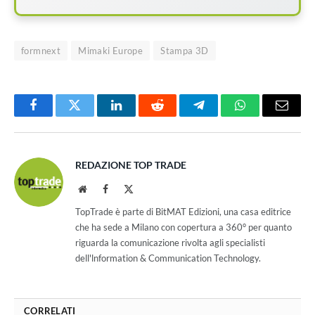
formnext
Mimaki Europe
Stampa 3D
Facebook
Twitter
LinkedIn
Reddit
Telegram
WhatsApp
Email
REDAZIONE TOP TRADE
Website
Facebook
X
(Twitter)
TopTrade è parte di BitMAT Edizioni, una casa editrice
che ha sede a Milano con copertura a 360° per quanto
riguarda la comunicazione rivolta agli specialisti
dell'lnformation & Communication Technology.
CORRELATI