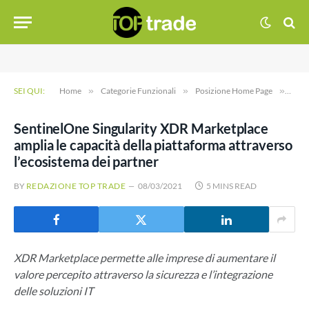
SEI QUI:
Home
»
Categorie Funzionali
»
Posizione Home Page
»
Sent
SentinelOne Singularity XDR Marketplace
amplia le capacità della piattaforma attraverso
l’ecosistema dei partner
BY
REDAZIONE TOP TRADE
08/03/2021
5 MINS READ
XDR Marketplace permette alle imprese di aumentare il
valore percepito attraverso la sicurezza e l’integrazione
delle soluzioni IT