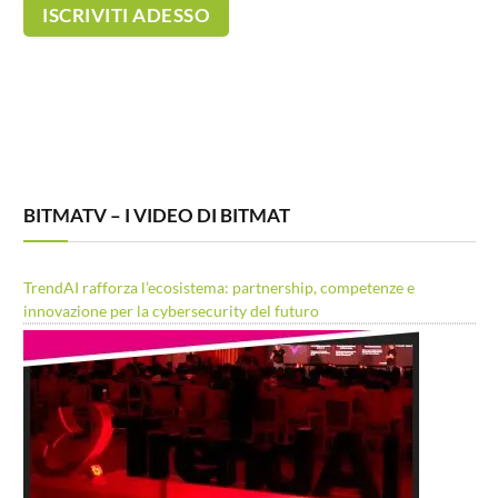
BITMATV – I VIDEO DI BITMAT
TrendAI rafforza l’ecosistema: partnership, competenze e
innovazione per la cybersecurity del futuro