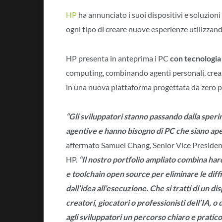
HP
ha annunciato i suoi dispositivi e soluzioni 
ogni tipo di creare nuove esperienze utilizzando 
HP presenta in anteprima i PC
con tecnologi
computing, combinando agenti personali, creaz
in una nuova piattaforma progettata da zero 
“Gli sviluppatori stanno passando dalla sperim
agentive e hanno bisogno di PC che siano aperti,
affermato Samuel Chang, Senior Vice Presiden
HP.
“Il nostro portfolio ampliato combina h
e toolchain open source per eliminare le diff
dall’idea all’esecuzione. Che si tratti di un d
creatori, giocatori o professionisti dell’IA, 
agli sviluppatori un percorso chiaro e pratico 