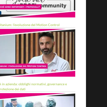
itanium: l’evoluzione del Motion Control
A in azienda: obblighi normativi, governance e
rotezione dei dati