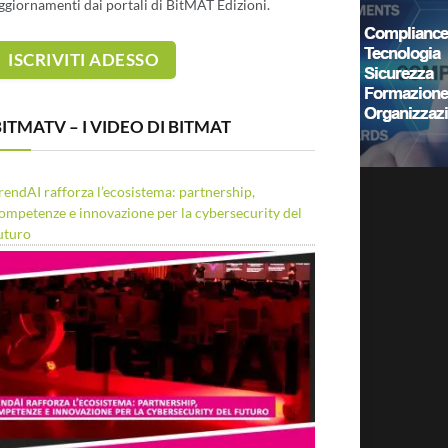
ggiornamenti dai portali di BitMAT Edizioni.
ITMATV – I VIDEO DI BITMAT
rendAI rafforza l’ecosistema: partnership,
ompetenze e innovazione per la cybersecurity del
uturo