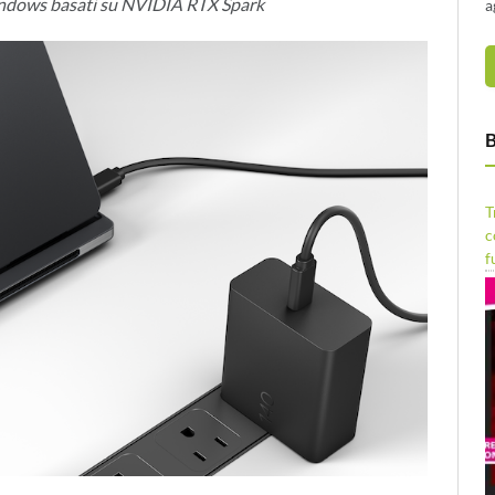
ndows basati su NVIDIA RTX Spark
a
B
T
c
f