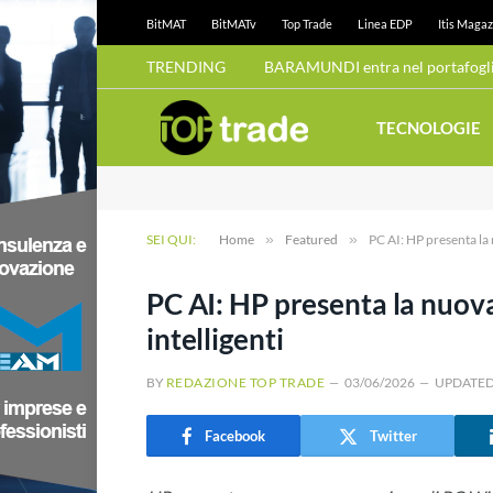
BitMAT
BitMATv
Top Trade
Linea EDP
Itis Magaz
TRENDING
BARAMUNDI entra nel portafoglio
TECNOLOGIE
SEI QUI:
Home
»
Featured
»
PC AI: HP presenta la 
PC AI: HP presenta la nuova
intelligenti
BY
REDAZIONE TOP TRADE
03/06/2026
UPDATED
Facebook
Twitter