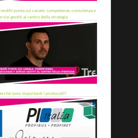
rendAI punta sul canale: competenze, consulenza e
ervizi gestiti al centro della strategia
erché sono importanti i protocolli?