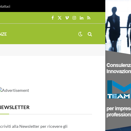
tattaci
Facebook
X
Vimeo
Instagram
LinkedIn
RSS
(Twitter)
NZE
NEWSLETTER
scriviti alla Newsletter per ricevere gli