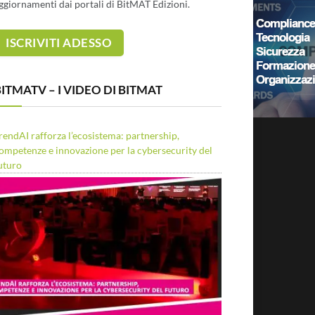
ggiornamenti dai portali di BitMAT Edizioni.
ITMATV – I VIDEO DI BITMAT
rendAI rafforza l’ecosistema: partnership,
ompetenze e innovazione per la cybersecurity del
uturo