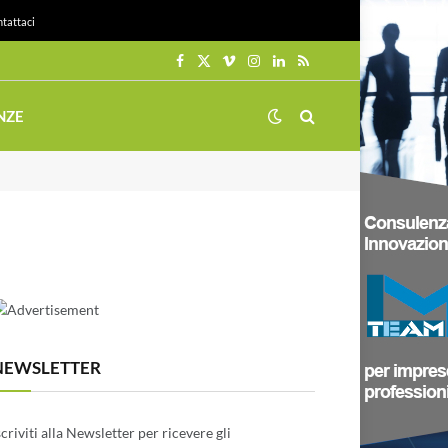
tattaci
Facebook
X
Vimeo
Instagram
LinkedIn
RSS
(Twitter)
NZE
NEWSLETTER
scriviti alla Newsletter per ricevere gli