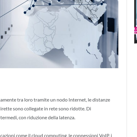
tamente tra loro tramite un nodo Internet, le distanze
dirette sono collegate in rete sono ridotte. Di
ermedi, con riduzione della latenza.
licazioni come il cloud computing, le connessioni VoIP, i