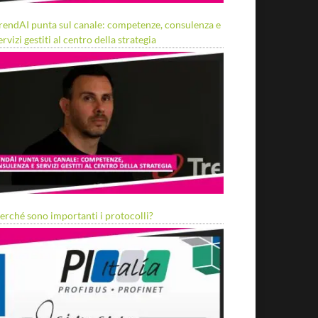
rendAI punta sul canale: competenze, consulenza e
ervizi gestiti al centro della strategia
erché sono importanti i protocolli?