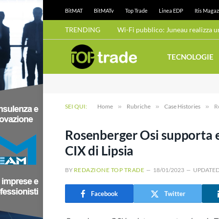
BitMAT
BitMATv
Top Trade
Linea EDP
Itis Magaz
TRENDING
TECNOLOGIE
SEI QUI:
Home
»
Rubriche
»
Case Histories
»
R
Rosenberger Osi supporta e
CIX di Lipsia
BY
REDAZIONE TOP TRADE
18/01/2023
UPDATED
Facebook
Twitter