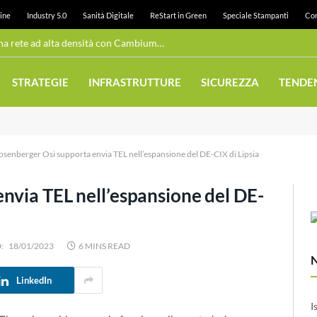
ine
Industry 5.0
Sanità Digitale
ReStart in Green
Speciale Stampanti
Con
Wi-Fi pubblico: Juneau realizza una rete ad alta densità con Cambium Networks
STRATEGIE
INFRASTRUTTURE
SICUREZZA
TENDE
osenberger Osi supporta envia TEL nell’espansione del DE-CIX di Lipsia
nvia TEL nell’espansione del DE-
:
18/01/2023
6 MINS READ
LinkedIn
I