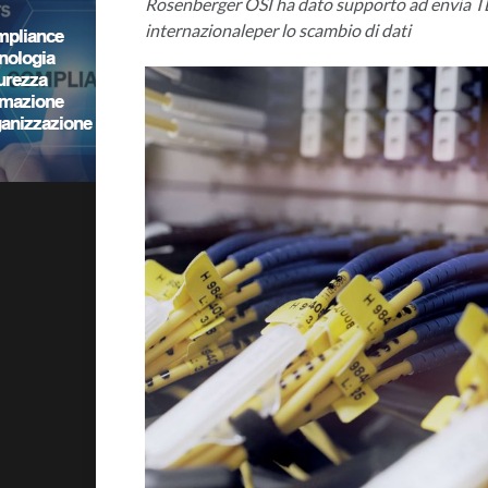
Rosenberger OSI ha dato supporto ad envia TE
internazionaleper lo scambio di dati