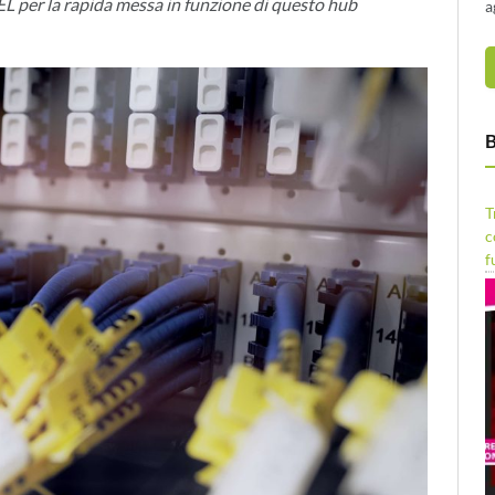
L per la rapida messa in funzione di questo hub
a
B
T
c
f