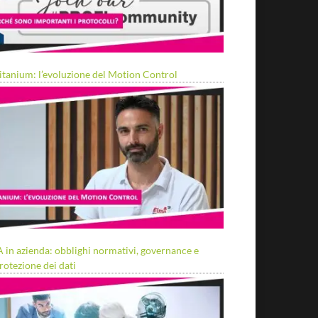
itanium: l’evoluzione del Motion Control
A in azienda: obblighi normativi, governance e
rotezione dei dati