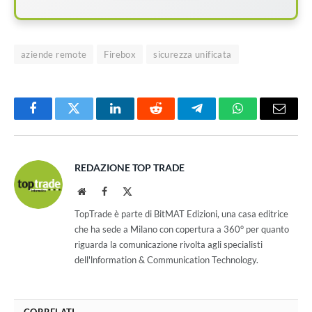
aziende remote
Firebox
sicurezza unificata
Facebook
Twitter
LinkedIn
Reddit
Telegram
WhatsApp
Email
REDAZIONE TOP TRADE
Website
Facebook
X
(Twitter)
TopTrade è parte di BitMAT Edizioni, una casa editrice
che ha sede a Milano con copertura a 360° per quanto
riguarda la comunicazione rivolta agli specialisti
dell'lnformation & Communication Technology.