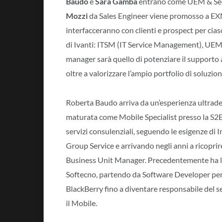
Baudo
e
Sara Gamba
entrano come UEM & Secu
Mozzi
da Sales Engineer viene promosso a EXM 
interfacceranno con clienti e prospect per ciasc
di Ivanti: ITSM (IT Service Management), UEM
manager sarà quello di potenziare il supporto a
oltre a valorizzare l’ampio portfolio di soluzion
Roberta Baudo arriva da un’esperienza ultrad
maturata come Mobile Specialist presso la S2E,
servizi consulenziali, seguendo le esigenze di 
Group Service e arrivando negli anni a ricoprire
Business Unit Manager. Precedentemente ha l
Softecno, partendo da Software Developer per
BlackBerry fino a diventare responsabile del 
il Mobile.