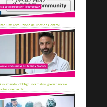
itanium: l’evoluzione del Motion Control
A in azienda: obblighi normativi, governance e
rotezione dei dati