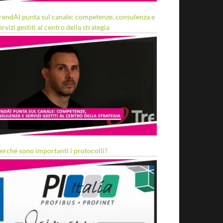
rendAI punta sul canale: competenze, consulenza e
ervizi gestiti al centro della strategia
erché sono importanti i protocolli?