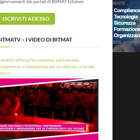
ggiornamenti dai portali di BitMAT Edizioni.
ITMATV – I VIDEO DI BITMAT
rendAI rafforza l’ecosistema: partnership,
ompetenze e innovazione per la cybersecurity del
uturo