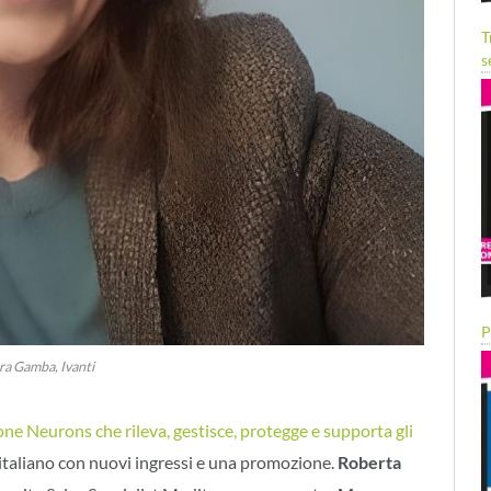
T
s
P
ra Gamba, Ivanti
one Neurons che rileva, gestisce, protegge e supporta gli
 italiano con nuovi ingressi e una promozione.
Roberta