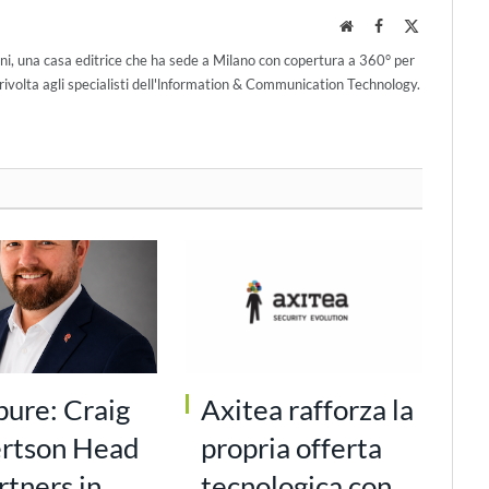
Website
Facebook
X
(Twitter)
ni, una casa editrice che ha sede a Milano con copertura a 360° per
ivolta agli specialisti dell'lnformation & Communication Technology.
pure: Craig
Axitea rafforza la
rtson Head
propria offerta
rtners in
tecnologica con