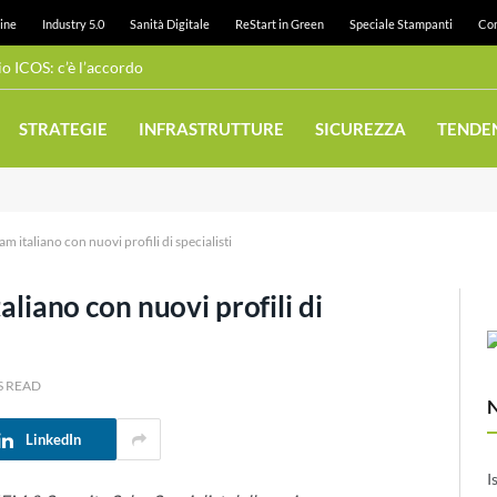
ine
Industry 5.0
Sanità Digitale
ReStart in Green
Speciale Stampanti
Con
 ICOS: c’è l’accordo
STRATEGIE
INFRASTRUTTURE
SICUREZZA
TENDE
eam italiano con nuovi profili di specialisti
taliano con nuovi profili di
S READ
LinkedIn
I