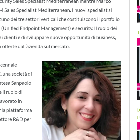
rity Sales Specialist Mediterranean mentre
Marco
Sales Specialist Mediterranean. I nuovi specialist si
uno dei tre settori verticali che costituiscono il portfolio
 (Unified Endpoint Management) e security.
Il ruolo dei
T
i clienti e di sviluppare nuove opportunità di business,
i offerte dall’azienda sul mercato.
ecennale
 una società di
Intesa Sanpaolo
 il ruolo di
avorato in
 la piattaforma
I
p
settore R&D per