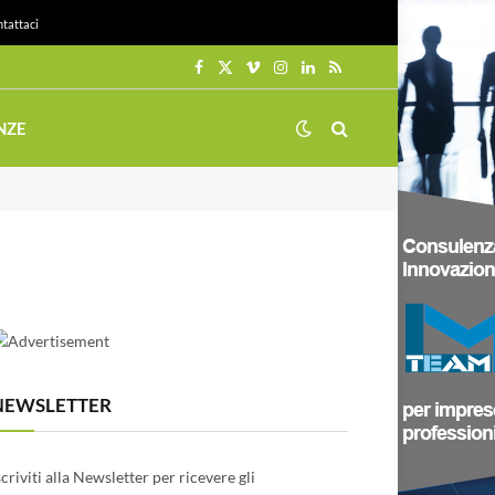
tattaci
Facebook
X
Vimeo
Instagram
LinkedIn
RSS
(Twitter)
NZE
NEWSLETTER
scriviti alla Newsletter per ricevere gli