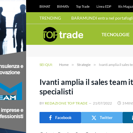
BitMAT
BitMATv
Top Trade
Linea EDP
Itis Magaz
TRENDING
BARAMUNDI entra nel portafoglio
TECNOLOGIE
SEI QUI:
Home
»
Strategie
»
Ivanti amplia il sales t
Ivanti amplia il sales team i
specialisti
BY
REDAZIONE TOP TRADE
21/07/2022
3 MIN
Facebook
Twitter