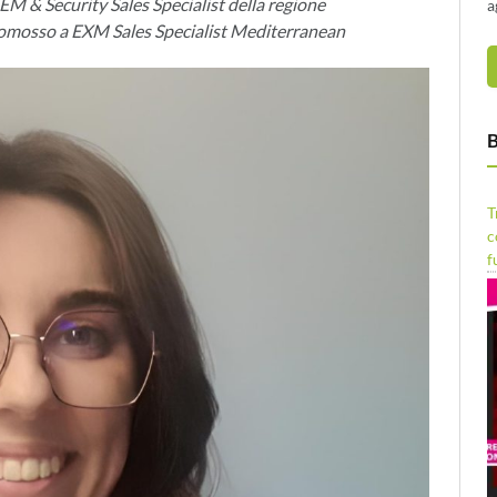
& Security Sales Specialist della regione
a
omosso a EXM Sales Specialist Mediterranean
B
T
c
f