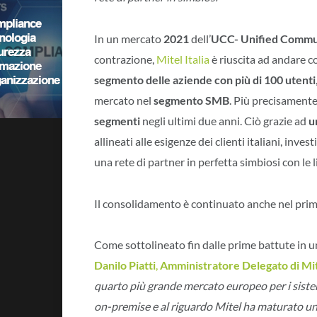
In un mercato
2021
dell’
UCC- Unified Commun
contrazione,
Mitel Italia
è riuscita ad andare 
segmento delle aziende con più di 100 utenti
mercato nel
segmento SMB
. Più precisament
segmenti
negli ultimi due anni. Ciò grazie ad
u
allineati alle esigenze dei clienti italiani, in
una rete di partner in perfetta simbiosi con le l
Il consolidamento è continuato anche nel prim
Come sottolineato fin dalle prime battute in un
Danilo Piatti
,
Amministratore Delegato di Mite
quarto più grande mercato europeo per i sist
on-premise e al riguardo Mitel ha maturato un