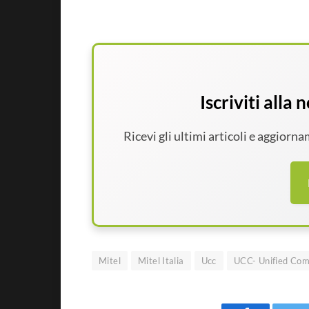
Iscriviti alla
Ricevi gli ultimi articoli e aggiorn
Mitel
Mitel Italia
Ucc
UCC- Unified Com