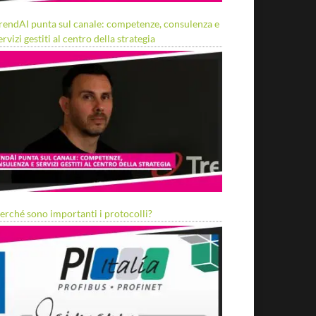
rendAI punta sul canale: competenze, consulenza e
ervizi gestiti al centro della strategia
erché sono importanti i protocolli?