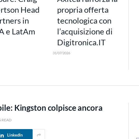
rtson Head
propria offerta
rtners in
tecnologica con
 e LatAm
l’acquisizione di
Digitronica.IT
31/07/2026
bile: Kingston colpisce ancora
S READ
LinkedIn