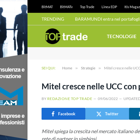
BitMAT
BitMATv
Top Trade
Linea EDP
Itis Magaz
TRENDING
BARAMUNDI entra nel portafoglio
TECNOLOGIE
SEI QUI:
Home
»
Strategie
»
Mitel cresce nelle UCC 
Mitel cresce nelle UCC con p
BY
REDAZIONE TOP TRADE
09/06/2022
UPDATED
Facebook
Twitter
Mitel spiega la crescita nel mercato italiano d
rete di partner in simbiosi