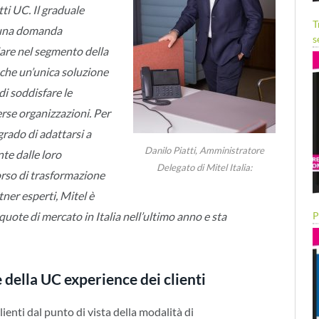
ti UC. Il graduale
T
 una domanda
s
olare nel segmento della
che un’unica soluzione
di soddisfare le
rse organizzazioni. Per
grado di adattarsi a
Danilo Piatti, Amministratore
nte dalle loro
Delegato di Mitel Italia:
orso di trasformazione
tner esperti, Mitel è
uote di mercato in Italia nell’ultimo anno e sta
P
della UC experience dei clienti
 clienti dal punto di vista della modalità di