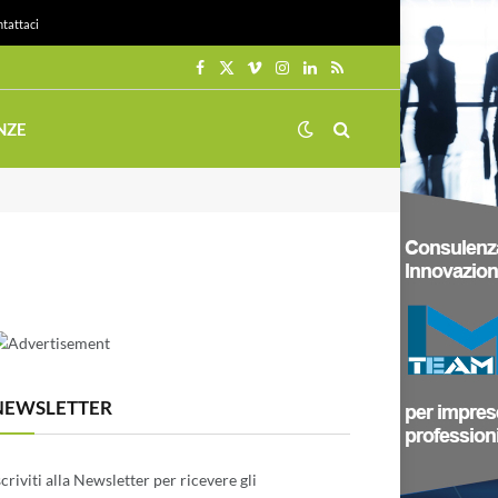
tattaci
Facebook
X
Vimeo
Instagram
LinkedIn
RSS
(Twitter)
NZE
NEWSLETTER
scriviti alla Newsletter per ricevere gli