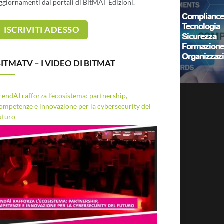
ggiornamenti dai portali di BitMAT Edizioni.
ITMATV – I VIDEO DI BITMAT
rendAI rafforza l’ecosistema: partnership,
ompetenze e innovazione per la cybersecurity del
uturo