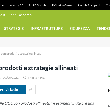
ine
Industry 5.0
Sanità Digitale
ReStart in Green
Speciale Stampanti
Con
 ICOS: c’è l’accordo
STRATEGIE
INFRASTRUTTURE
SICUREZZA
TENDE
con prodotti e strategie allineati
rodotti e strategie allineati
:
09/06/2022
3 MINS READ
LinkedIn
elle UCC con prodotti allineati, investimenti in R&D e una
I