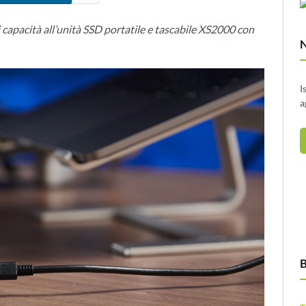
i capacità all’unità SSD portatile e tascabile XS2000 con
I
a
B