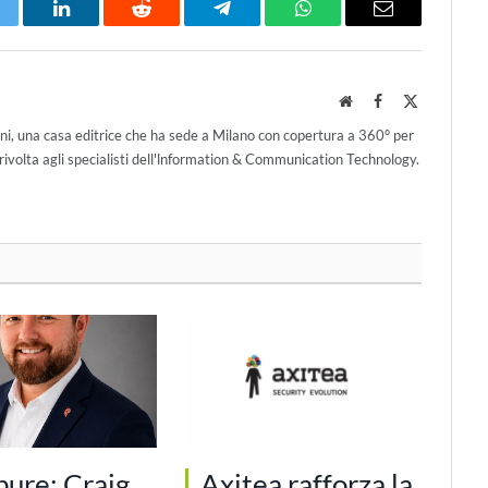
itter
LinkedIn
Reddit
Telegram
WhatsApp
Email
Website
Facebook
X
(Twitter)
ni, una casa editrice che ha sede a Milano con copertura a 360° per
ivolta agli specialisti dell'lnformation & Communication Technology.
pure: Craig
Axitea rafforza la