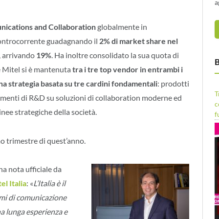
a
ications and Collaboration
globalmente in
controcorrente guadagnando il
2% di market share nel
, arrivando
19%
. Ha inoltre consolidato la sua quota di
B
e Mitel si è mantenuta
tra i tre top vendor in entrambi i
na strategia basata su tre cardini fondamentali
: prodotti
T
vestimenti di R&D su soluzioni di collaboration moderne ed
c
inee strategiche della società.
f
o trimestre di quest’anno.
a nota ufficiale da
l Italia
: «
L’Italia è il
emi di comunicazione
a lunga esperienza e