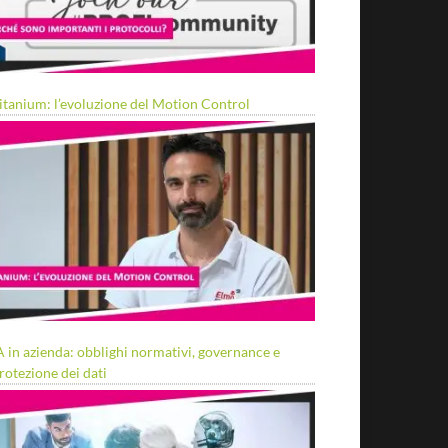
itanium: l’evoluzione del Motion Control
A in azienda: obblighi normativi, governance e
rotezione dei dati