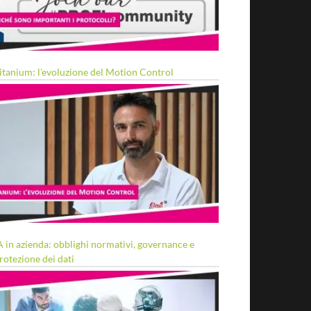
itanium: l’evoluzione del Motion Control
A in azienda: obblighi normativi, governance e
rotezione dei dati