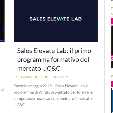
T
s
Sales Elevate Lab: il primo
programma formativo del
mercato UC&C
P
BY
REDAZIONE TOP TRADE
03/12/2024
Partirà a maggio 2025 il Sales Elevate Lab, il
 ai
programma di Wildix progettato per fornire le
competenze necessarie a dominare il mercato
UC&C