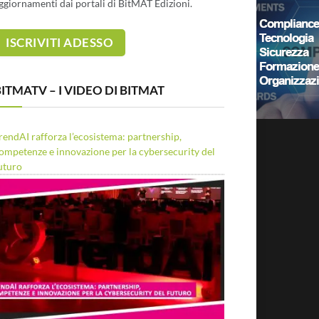
ggiornamenti dai portali di BitMAT Edizioni.
ITMATV – I VIDEO DI BITMAT
rendAI rafforza l’ecosistema: partnership,
ompetenze e innovazione per la cybersecurity del
uturo