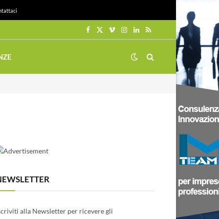
tattaci
Facebook
X
Vimeo
Instagram
LinkedIn
RSS
(Twitter)
NZE
NEWSLETTER
scriviti alla Newsletter per ricevere gli