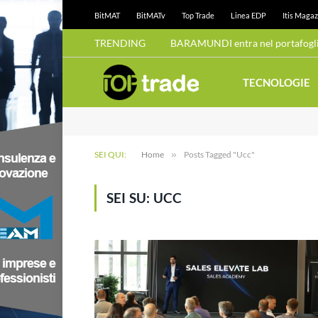
BitMAT
BitMATv
Top Trade
Linea EDP
Itis Magaz
TRENDING
TECNOLOGIE
SEI QUI:
Home
»
Posts Tagged "Ucc"
SEI SU:
UCC