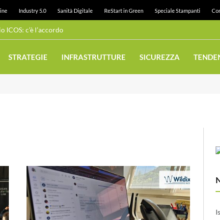
ine
Industry 5.0
Sanità Digitale
ReStart in Green
Speciale Stampanti
Con
Wi-Fi pubblico: Juneau realizza una rete ad alta densità con Cambium Networks
STRATEGIE
INFRASTRUTTURE
SICUREZZA
TENDE
I