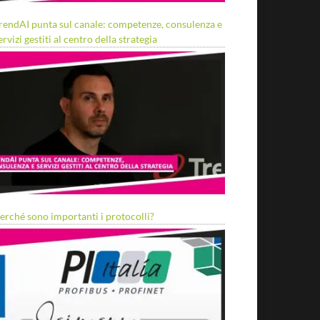
rendAI punta sul canale: competenze, consulenza e
ervizi gestiti al centro della strategia
erché sono importanti i protocolli?