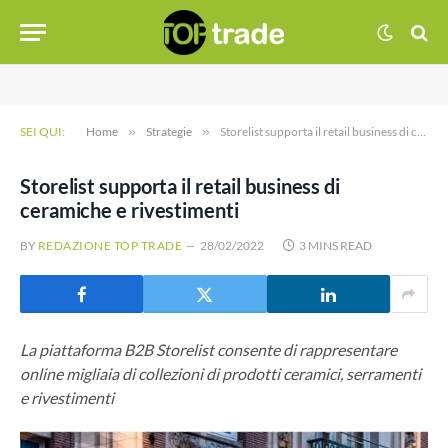
SEI QUI:
Home
»
Strategie
»
Storelist supporta il retail business di ceramiche e rivestimenti
Storelist supporta il retail business di
ceramiche e rivestimenti
BY
REDAZIONE TOP TRADE
28/02/2022
3 MINS READ
La piattaforma B2B Storelist consente di rappresentare
online migliaia di collezioni di prodotti ceramici, serramenti
e rivestimenti