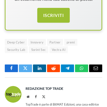
ISCRIVITI
Deep Cyber
Innovery
Partner
premi
Security Lab
Sorint Sec
Vectra AI
Facebook
Twitter
LinkedIn
Reddit
Telegram
WhatsApp
Email
REDAZIONE TOP TRADE
Website
Facebook
X
(Twitter)
TopTrade è parte di BitMAT Edizioni, una casa editrice