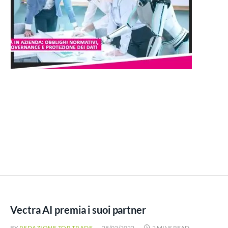
Vectra AI premia i suoi partner
BY
REDAZIONE TOP TRADE
28/02/2022
2 MINS READ